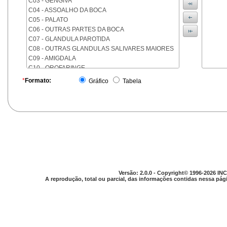
C03 - GENGIVA
C04 - ASSOALHO DA BOCA
C05 - PALATO
C06 - OUTRAS PARTES DA BOCA
C07 - GLANDULA PAROTIDA
C08 - OUTRAS GLANDULAS SALIVARES MAIORES
C09 - AMIGDALA
C10 - OROFARINGE
C11 - NASOFARINGE
*
Formato:
Gráfico
Tabela
C12 - SEIO PIRIFORME
C13 - HIPOFARINGE
C14 - LOCALIZACOES MAL DEFINIDAS DA FARINGE
C15 - ESOFAGO
C16 - ESTOMAGO
C17 - INTESTINO DELGADO
C18 - COLON
C19 - JUNCAO RETOSSIGMOIDE
C20 - RETO
Versão: 2.0.0 - Copyright© 1996-2026 INC
C21 - ANUS E CANAL ANAL
A reprodução, total ou parcial, das informações contidas nessa pági
C22 - FIGADO E VIAS BILIARES INTRA-HEPATICAS
C23 - VESICULA BILIAR
C24 - OUTRAS PARTES DAS VIAS BILIARES
C25 - PANCREAS
C26 - LOCALIZACOES MAL DEFINIDAS NO