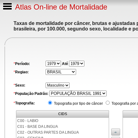
Atlas On-line de Mortalidade
Taxas de mortalidade por câncer, brutas e ajustadas
brasileira, por 100.000, segundo sexo, localidade e p
*
Período:
Até
*
Regiao:
*
Sexo:
*
População Padrão:
*
Topografia:
Topografia por tipo de câncer
Topografia por 
CIDS
C00 - LABIO
C01 - BASE DA LINGUA
C02 - OUTRAS PARTES DA LINGUA