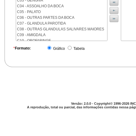
C03 - GENGIVA
C04 - ASSOALHO DA BOCA
C05 - PALATO
C06 - OUTRAS PARTES DA BOCA
C07 - GLANDULA PAROTIDA
C08 - OUTRAS GLANDULAS SALIVARES MAIORES
C09 - AMIGDALA
C10 - OROFARINGE
C11 - NASOFARINGE
*
Formato:
Gráfico
Tabela
C12 - SEIO PIRIFORME
C13 - HIPOFARINGE
C14 - LOCALIZACOES MAL DEFINIDAS DA FARINGE
C15 - ESOFAGO
C16 - ESTOMAGO
C17 - INTESTINO DELGADO
C18 - COLON
C19 - JUNCAO RETOSSIGMOIDE
C20 - RETO
Versão: 2.0.0 - Copyright© 1996-2026 INC
C21 - ANUS E CANAL ANAL
A reprodução, total ou parcial, das informações contidas nessa pági
C22 - FIGADO E VIAS BILIARES INTRA-HEPATICAS
C23 - VESICULA BILIAR
C24 - OUTRAS PARTES DAS VIAS BILIARES
C25 - PANCREAS
C26 - LOCALIZACOES MAL DEFINIDAS NO