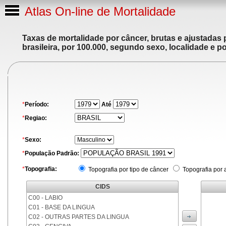
Atlas On-line de Mortalidade
Taxas de mortalidade por câncer, brutas e ajustadas
brasileira, por 100.000, segundo sexo, localidade e p
*
Período:
Até
*
Regiao:
*
Sexo:
*
População Padrão:
*
Topografia:
Topografia por tipo de câncer
Topografia por 
CIDS
C00 - LABIO
C01 - BASE DA LINGUA
C02 - OUTRAS PARTES DA LINGUA