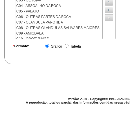
C03 - GENGIVA
C04 - ASSOALHO DA BOCA
C05 - PALATO
C06 - OUTRAS PARTES DA BOCA
C07 - GLANDULA PAROTIDA
C08 - OUTRAS GLANDULAS SALIVARES MAIORES
C09 - AMIGDALA
C10 - OROFARINGE
C11 - NASOFARINGE
*
Formato:
Gráfico
Tabela
C12 - SEIO PIRIFORME
C13 - HIPOFARINGE
C14 - LOCALIZACOES MAL DEFINIDAS DA FARINGE
C15 - ESOFAGO
C16 - ESTOMAGO
C17 - INTESTINO DELGADO
C18 - COLON
C19 - JUNCAO RETOSSIGMOIDE
C20 - RETO
Versão: 2.0.0 - Copyright© 1996-2026 INC
C21 - ANUS E CANAL ANAL
A reprodução, total ou parcial, das informações contidas nessa pági
C22 - FIGADO E VIAS BILIARES INTRA-HEPATICAS
C23 - VESICULA BILIAR
C24 - OUTRAS PARTES DAS VIAS BILIARES
C25 - PANCREAS
C26 - LOCALIZACOES MAL DEFINIDAS NO