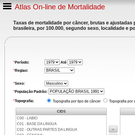
Atlas On-line de Mortalidade
Taxas de mortalidade por câncer, brutas e ajustadas
brasileira, por 100.000, segundo sexo, localidade e p
*
Período:
Até
*
Regiao:
*
Sexo:
*
População Padrão:
*
Topografia:
Topografia por tipo de câncer
Topografia por 
CIDS
C00 - LABIO
C01 - BASE DA LINGUA
C02 - OUTRAS PARTES DA LINGUA