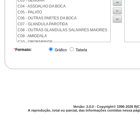
C03 - GENGIVA
C04 - ASSOALHO DA BOCA
C05 - PALATO
C06 - OUTRAS PARTES DA BOCA
C07 - GLANDULA PAROTIDA
C08 - OUTRAS GLANDULAS SALIVARES MAIORES
C09 - AMIGDALA
C10 - OROFARINGE
C11 - NASOFARINGE
*
Formato:
Gráfico
Tabela
C12 - SEIO PIRIFORME
C13 - HIPOFARINGE
C14 - LOCALIZACOES MAL DEFINIDAS DA FARINGE
C15 - ESOFAGO
C16 - ESTOMAGO
C17 - INTESTINO DELGADO
C18 - COLON
C19 - JUNCAO RETOSSIGMOIDE
C20 - RETO
Versão: 2.0.0 - Copyright© 1996-2026 INC
C21 - ANUS E CANAL ANAL
A reprodução, total ou parcial, das informações contidas nessa pági
C22 - FIGADO E VIAS BILIARES INTRA-HEPATICAS
C23 - VESICULA BILIAR
C24 - OUTRAS PARTES DAS VIAS BILIARES
C25 - PANCREAS
C26 - LOCALIZACOES MAL DEFINIDAS NO