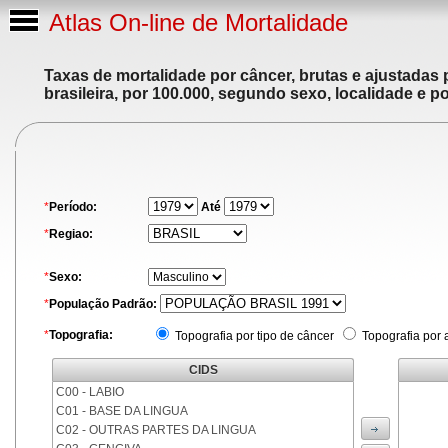
Atlas On-line de Mortalidade
Taxas de mortalidade por câncer, brutas e ajustadas
brasileira, por 100.000, segundo sexo, localidade e p
*
Período:
Até
*
Regiao:
*
Sexo:
*
População Padrão:
*
Topografia:
Topografia por tipo de câncer
Topografia por 
CIDS
C00 - LABIO
C01 - BASE DA LINGUA
C02 - OUTRAS PARTES DA LINGUA