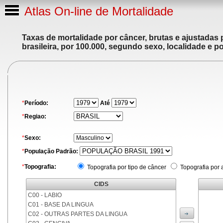
Atlas On-line de Mortalidade
Taxas de mortalidade por câncer, brutas e ajustadas
brasileira, por 100.000, segundo sexo, localidade e p
*
Período:
Até
*
Regiao:
*
Sexo:
*
População Padrão:
*
Topografia:
Topografia por tipo de câncer
Topografia por 
CIDS
C00 - LABIO
C01 - BASE DA LINGUA
C02 - OUTRAS PARTES DA LINGUA