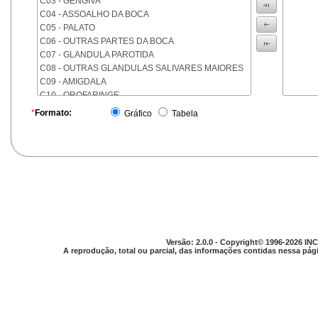
C03 - GENGIVA
C04 - ASSOALHO DA BOCA
C05 - PALATO
C06 - OUTRAS PARTES DA BOCA
C07 - GLANDULA PAROTIDA
C08 - OUTRAS GLANDULAS SALIVARES MAIORES
C09 - AMIGDALA
C10 - OROFARINGE
C11 - NASOFARINGE
*
Formato:
Gráfico
Tabela
C12 - SEIO PIRIFORME
C13 - HIPOFARINGE
C14 - LOCALIZACOES MAL DEFINIDAS DA FARINGE
C15 - ESOFAGO
C16 - ESTOMAGO
C17 - INTESTINO DELGADO
C18 - COLON
C19 - JUNCAO RETOSSIGMOIDE
C20 - RETO
Versão: 2.0.0 - Copyright© 1996-2026 INC
C21 - ANUS E CANAL ANAL
A reprodução, total ou parcial, das informações contidas nessa pági
C22 - FIGADO E VIAS BILIARES INTRA-HEPATICAS
C23 - VESICULA BILIAR
C24 - OUTRAS PARTES DAS VIAS BILIARES
C25 - PANCREAS
C26 - LOCALIZACOES MAL DEFINIDAS NO