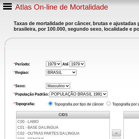
Atlas On-line de Mortalidade
Taxas de mortalidade por câncer, brutas e ajustadas
brasileira, por 100.000, segundo sexo, localidade e p
*
Período:
Até
*
Regiao:
*
Sexo:
*
População Padrão:
*
Topografia:
Topografia por tipo de câncer
Topografia por 
CIDS
C00 - LABIO
C01 - BASE DA LINGUA
C02 - OUTRAS PARTES DA LINGUA