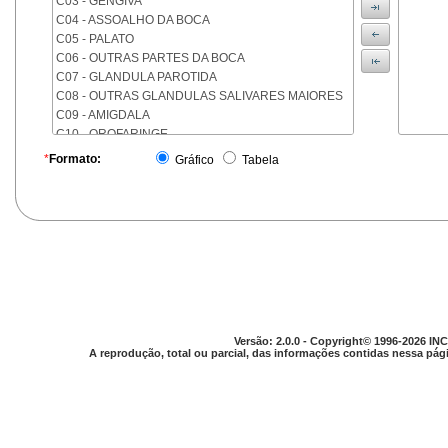
C03 - GENGIVA
C04 - ASSOALHO DA BOCA
C05 - PALATO
C06 - OUTRAS PARTES DA BOCA
C07 - GLANDULA PAROTIDA
C08 - OUTRAS GLANDULAS SALIVARES MAIORES
C09 - AMIGDALA
C10 - OROFARINGE
C11 - NASOFARINGE
*
Formato:
Gráfico
Tabela
C12 - SEIO PIRIFORME
C13 - HIPOFARINGE
C14 - LOCALIZACOES MAL DEFINIDAS DA FARINGE
C15 - ESOFAGO
C16 - ESTOMAGO
C17 - INTESTINO DELGADO
C18 - COLON
C19 - JUNCAO RETOSSIGMOIDE
C20 - RETO
Versão: 2.0.0 - Copyright© 1996-2026 INC
C21 - ANUS E CANAL ANAL
A reprodução, total ou parcial, das informações contidas nessa pági
C22 - FIGADO E VIAS BILIARES INTRA-HEPATICAS
C23 - VESICULA BILIAR
C24 - OUTRAS PARTES DAS VIAS BILIARES
C25 - PANCREAS
C26 - LOCALIZACOES MAL DEFINIDAS NO