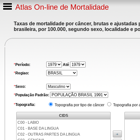
Atlas On-line de Mortalidade
Taxas de mortalidade por câncer, brutas e ajustadas
brasileira, por 100.000, segundo sexo, localidade e p
*
Período:
Até
*
Regiao:
*
Sexo:
*
População Padrão:
*
Topografia:
Topografia por tipo de câncer
Topografia por 
CIDS
C00 - LABIO
C01 - BASE DA LINGUA
C02 - OUTRAS PARTES DA LINGUA