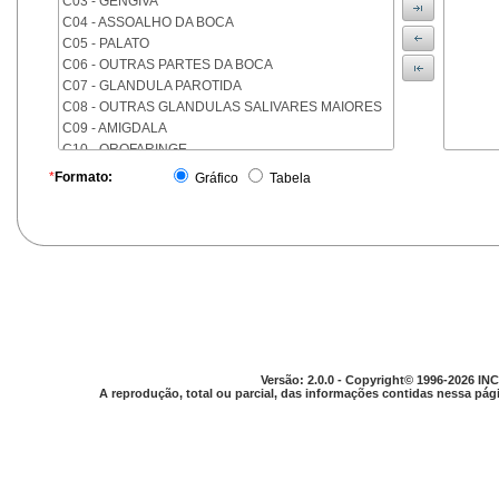
C03 - GENGIVA
C04 - ASSOALHO DA BOCA
C05 - PALATO
C06 - OUTRAS PARTES DA BOCA
C07 - GLANDULA PAROTIDA
C08 - OUTRAS GLANDULAS SALIVARES MAIORES
C09 - AMIGDALA
C10 - OROFARINGE
C11 - NASOFARINGE
*
Formato:
Gráfico
Tabela
C12 - SEIO PIRIFORME
C13 - HIPOFARINGE
C14 - LOCALIZACOES MAL DEFINIDAS DA FARINGE
C15 - ESOFAGO
C16 - ESTOMAGO
C17 - INTESTINO DELGADO
C18 - COLON
C19 - JUNCAO RETOSSIGMOIDE
C20 - RETO
Versão: 2.0.0 - Copyright© 1996-2026 INC
C21 - ANUS E CANAL ANAL
A reprodução, total ou parcial, das informações contidas nessa pági
C22 - FIGADO E VIAS BILIARES INTRA-HEPATICAS
C23 - VESICULA BILIAR
C24 - OUTRAS PARTES DAS VIAS BILIARES
C25 - PANCREAS
C26 - LOCALIZACOES MAL DEFINIDAS NO