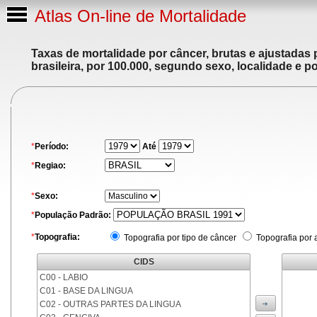
Atlas On-line de Mortalidade
Taxas de mortalidade por câncer, brutas e ajustadas
brasileira, por 100.000, segundo sexo, localidade e p
*
Período:
Até
*
Regiao:
*
Sexo:
*
População Padrão:
*
Topografia:
Topografia por tipo de câncer
Topografia por 
CIDS
C00 - LABIO
C01 - BASE DA LINGUA
C02 - OUTRAS PARTES DA LINGUA