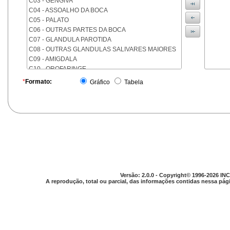
C03 - GENGIVA
C04 - ASSOALHO DA BOCA
C05 - PALATO
C06 - OUTRAS PARTES DA BOCA
C07 - GLANDULA PAROTIDA
C08 - OUTRAS GLANDULAS SALIVARES MAIORES
C09 - AMIGDALA
C10 - OROFARINGE
C11 - NASOFARINGE
*
Formato:
Gráfico
Tabela
C12 - SEIO PIRIFORME
C13 - HIPOFARINGE
C14 - LOCALIZACOES MAL DEFINIDAS DA FARINGE
C15 - ESOFAGO
C16 - ESTOMAGO
C17 - INTESTINO DELGADO
C18 - COLON
C19 - JUNCAO RETOSSIGMOIDE
C20 - RETO
Versão: 2.0.0 - Copyright© 1996-2026 INC
C21 - ANUS E CANAL ANAL
A reprodução, total ou parcial, das informações contidas nessa pági
C22 - FIGADO E VIAS BILIARES INTRA-HEPATICAS
C23 - VESICULA BILIAR
C24 - OUTRAS PARTES DAS VIAS BILIARES
C25 - PANCREAS
C26 - LOCALIZACOES MAL DEFINIDAS NO