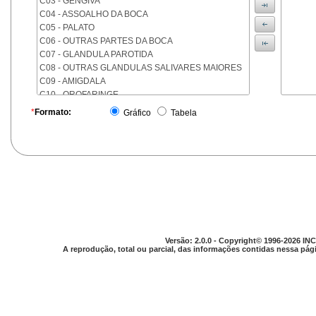
C03 - GENGIVA
C04 - ASSOALHO DA BOCA
C05 - PALATO
C06 - OUTRAS PARTES DA BOCA
C07 - GLANDULA PAROTIDA
C08 - OUTRAS GLANDULAS SALIVARES MAIORES
C09 - AMIGDALA
C10 - OROFARINGE
C11 - NASOFARINGE
*
Formato:
Gráfico
Tabela
C12 - SEIO PIRIFORME
C13 - HIPOFARINGE
C14 - LOCALIZACOES MAL DEFINIDAS DA FARINGE
C15 - ESOFAGO
C16 - ESTOMAGO
C17 - INTESTINO DELGADO
C18 - COLON
C19 - JUNCAO RETOSSIGMOIDE
C20 - RETO
Versão: 2.0.0 - Copyright© 1996-2026 INC
C21 - ANUS E CANAL ANAL
A reprodução, total ou parcial, das informações contidas nessa pági
C22 - FIGADO E VIAS BILIARES INTRA-HEPATICAS
C23 - VESICULA BILIAR
C24 - OUTRAS PARTES DAS VIAS BILIARES
C25 - PANCREAS
C26 - LOCALIZACOES MAL DEFINIDAS NO