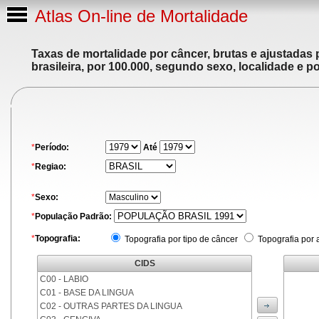
Atlas On-line de Mortalidade
Taxas de mortalidade por câncer, brutas e ajustadas
brasileira, por 100.000, segundo sexo, localidade e p
*
Período:
Até
*
Regiao:
*
Sexo:
*
População Padrão:
*
Topografia:
Topografia por tipo de câncer
Topografia por 
CIDS
C00 - LABIO
C01 - BASE DA LINGUA
C02 - OUTRAS PARTES DA LINGUA