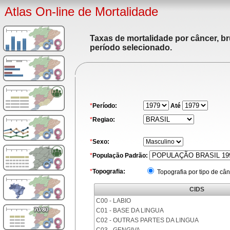
Atlas On-line de Mortalidade
Taxas de mortalidade por câncer, br
período selecionado.
*
Período:
Até
*
Regiao:
*
Sexo:
*
População Padrão:
*
Topografia:
Topografia por tipo de cân
CIDS
C00 - LABIO
C01 - BASE DA LINGUA
C02 - OUTRAS PARTES DA LINGUA