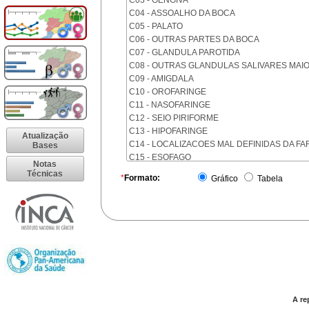
C03 - GENGIVA
C04 - ASSOALHO DA BOCA
C05 - PALATO
C06 - OUTRAS PARTES DA BOCA
C07 - GLANDULA PAROTIDA
C08 - OUTRAS GLANDULAS SALIVARES MAI
C09 - AMIGDALA
C10 - OROFARINGE
C11 - NASOFARINGE
C12 - SEIO PIRIFORME
C13 - HIPOFARINGE
Atualização
C14 - LOCALIZACOES MAL DEFINIDAS DA FA
Bases
C15 - ESOFAGO
Notas
C16 - ESTOMAGO
Técnicas
*
Formato:
Gráfico
Tabela
C17 - INTESTINO DELGADO
C18 - COLON
C19 - JUNCAO RETOSSIGMOIDE
C20 - RETO
C21 - ANUS E CANAL ANAL
C22 - FIGADO E VIAS BILIARES INTRA-HEPAT
C23 - VESICULA BILIAR
C24 - OUTRAS PARTES DAS VIAS BILIARES
C25 - PANCREAS
A re
C26 - LOCALIZACOES MAL DEFINIDAS NO A