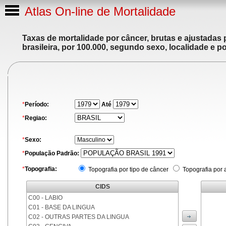
Atlas On-line de Mortalidade
Taxas de mortalidade por câncer, brutas e ajustadas
brasileira, por 100.000, segundo sexo, localidade e p
*
Período:
Até
*
Regiao:
*
Sexo:
*
População Padrão:
*
Topografia:
Topografia por tipo de câncer
Topografia por 
CIDS
C00 - LABIO
C01 - BASE DA LINGUA
C02 - OUTRAS PARTES DA LINGUA