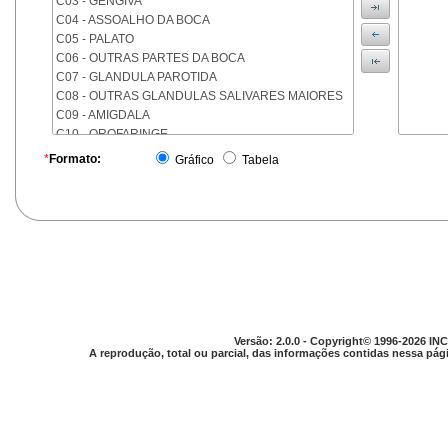
C03 - GENGIVA
C04 - ASSOALHO DA BOCA
C05 - PALATO
C06 - OUTRAS PARTES DA BOCA
C07 - GLANDULA PAROTIDA
C08 - OUTRAS GLANDULAS SALIVARES MAIORES
C09 - AMIGDALA
C10 - OROFARINGE
C11 - NASOFARINGE
*
Formato:
Gráfico
Tabela
C12 - SEIO PIRIFORME
C13 - HIPOFARINGE
C14 - LOCALIZACOES MAL DEFINIDAS DA FARINGE
C15 - ESOFAGO
C16 - ESTOMAGO
C17 - INTESTINO DELGADO
C18 - COLON
C19 - JUNCAO RETOSSIGMOIDE
C20 - RETO
Versão: 2.0.0 - Copyright© 1996-2026 INC
C21 - ANUS E CANAL ANAL
A reprodução, total ou parcial, das informações contidas nessa pági
C22 - FIGADO E VIAS BILIARES INTRA-HEPATICAS
C23 - VESICULA BILIAR
C24 - OUTRAS PARTES DAS VIAS BILIARES
C25 - PANCREAS
C26 - LOCALIZACOES MAL DEFINIDAS NO