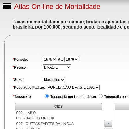
Atlas On-line de Mortalidade
Taxas de mortalidade por câncer, brutas e ajustadas
brasileira, por 100.000, segundo sexo, localidade e p
*
Período:
Até
*
Regiao:
*
Sexo:
*
População Padrão:
*
Topografia:
Topografia por tipo de câncer
Topografia por 
CIDS
C00 - LABIO
C01 - BASE DA LINGUA
C02 - OUTRAS PARTES DA LINGUA