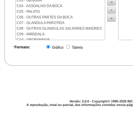
C03 - GENGIVA
C04 - ASSOALHO DA BOCA
C05 - PALATO
C06 - OUTRAS PARTES DA BOCA
C07 - GLANDULA PAROTIDA
C08 - OUTRAS GLANDULAS SALIVARES MAIORES
C09 - AMIGDALA
C10 - OROFARINGE
C11 - NASOFARINGE
*
Formato:
Gráfico
Tabela
C12 - SEIO PIRIFORME
C13 - HIPOFARINGE
C14 - LOCALIZACOES MAL DEFINIDAS DA FARINGE
C15 - ESOFAGO
C16 - ESTOMAGO
C17 - INTESTINO DELGADO
C18 - COLON
C19 - JUNCAO RETOSSIGMOIDE
C20 - RETO
Versão: 2.0.0 - Copyright© 1996-2026 INC
C21 - ANUS E CANAL ANAL
A reprodução, total ou parcial, das informações contidas nessa pági
C22 - FIGADO E VIAS BILIARES INTRA-HEPATICAS
C23 - VESICULA BILIAR
C24 - OUTRAS PARTES DAS VIAS BILIARES
C25 - PANCREAS
C26 - LOCALIZACOES MAL DEFINIDAS NO