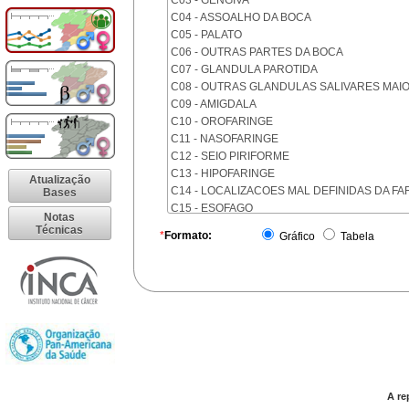
C03 - GENGIVA
C04 - ASSOALHO DA BOCA
C05 - PALATO
C06 - OUTRAS PARTES DA BOCA
C07 - GLANDULA PAROTIDA
C08 - OUTRAS GLANDULAS SALIVARES MAI
C09 - AMIGDALA
C10 - OROFARINGE
C11 - NASOFARINGE
C12 - SEIO PIRIFORME
C13 - HIPOFARINGE
Atualização
C14 - LOCALIZACOES MAL DEFINIDAS DA FA
Bases
C15 - ESOFAGO
Notas
C16 - ESTOMAGO
Técnicas
*
Formato:
Gráfico
Tabela
C17 - INTESTINO DELGADO
C18 - COLON
C19 - JUNCAO RETOSSIGMOIDE
C20 - RETO
C21 - ANUS E CANAL ANAL
C22 - FIGADO E VIAS BILIARES INTRA-HEPAT
C23 - VESICULA BILIAR
C24 - OUTRAS PARTES DAS VIAS BILIARES
C25 - PANCREAS
A re
C26 - LOCALIZACOES MAL DEFINIDAS NO A