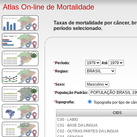
Atlas On-line de Mortalidade
Taxas de mortalidade por câncer, br
período selecionado.
*
Período:
Até
*
Regiao:
*
Sexo:
*
População Padrão:
*
Topografia:
Topografia por tipo de cân
CIDS
C00 - LABIO
C01 - BASE DA LINGUA
C02 - OUTRAS PARTES DA LINGUA