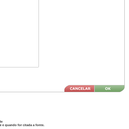
de
 e quando for citada a fonte.