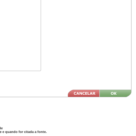
de
 e quando for citada a fonte.