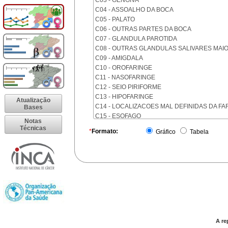
C03 - GENGIVA
C04 - ASSOALHO DA BOCA
C05 - PALATO
C06 - OUTRAS PARTES DA BOCA
C07 - GLANDULA PAROTIDA
C08 - OUTRAS GLANDULAS SALIVARES MAI
C09 - AMIGDALA
C10 - OROFARINGE
C11 - NASOFARINGE
C12 - SEIO PIRIFORME
C13 - HIPOFARINGE
Atualização
C14 - LOCALIZACOES MAL DEFINIDAS DA FA
Bases
C15 - ESOFAGO
Notas
C16 - ESTOMAGO
Técnicas
*
Formato:
Gráfico
Tabela
C17 - INTESTINO DELGADO
C18 - COLON
C19 - JUNCAO RETOSSIGMOIDE
C20 - RETO
C21 - ANUS E CANAL ANAL
C22 - FIGADO E VIAS BILIARES INTRA-HEPAT
C23 - VESICULA BILIAR
C24 - OUTRAS PARTES DAS VIAS BILIARES
C25 - PANCREAS
A re
C26 - LOCALIZACOES MAL DEFINIDAS NO A