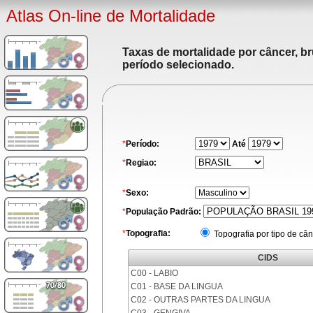
Atlas On-line de Mortalidade
Taxas de mortalidade por câncer, br
período selecionado.
*
Período:
Até
*
Regiao:
*
Sexo:
*
População Padrão:
*
Topografia:
Topografia por tipo de cân
CIDS
C00 - LABIO
C01 - BASE DA LINGUA
C02 - OUTRAS PARTES DA LINGUA