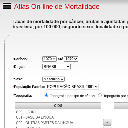
Atlas On-line de Mortalidade
Taxas de mortalidade por câncer, brutas e ajustadas
brasileira, por 100.000, segundo sexo, localidade e p
*
Período:
Até
*
Regiao:
*
Sexo:
*
População Padrão:
*
Topografia:
Topografia por tipo de câncer
Topografia por 
CIDS
C00 - LABIO
C01 - BASE DA LINGUA
C02 - OUTRAS PARTES DA LINGUA