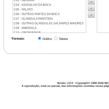
C03 - GENGIVA
C04 - ASSOALHO DA BOCA
C05 - PALATO
C06 - OUTRAS PARTES DA BOCA
C07 - GLANDULA PAROTIDA
C08 - OUTRAS GLANDULAS SALIVARES MAIORES
C09 - AMIGDALA
C10 - OROFARINGE
C11 - NASOFARINGE
*
Formato:
Gráfico
Tabela
C12 - SEIO PIRIFORME
C13 - HIPOFARINGE
C14 - LOCALIZACOES MAL DEFINIDAS DA FARINGE
C15 - ESOFAGO
C16 - ESTOMAGO
C17 - INTESTINO DELGADO
C18 - COLON
C19 - JUNCAO RETOSSIGMOIDE
C20 - RETO
Versão: 2.0.0 - Copyright© 1996-2026 INC
C21 - ANUS E CANAL ANAL
A reprodução, total ou parcial, das informações contidas nessa pági
C22 - FIGADO E VIAS BILIARES INTRA-HEPATICAS
C23 - VESICULA BILIAR
C24 - OUTRAS PARTES DAS VIAS BILIARES
C25 - PANCREAS
C26 - LOCALIZACOES MAL DEFINIDAS NO