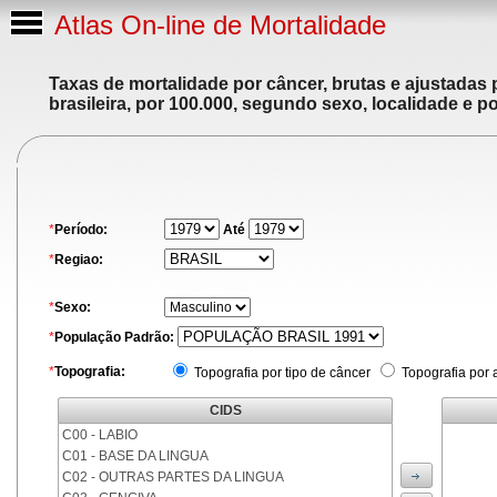
Atlas On-line de Mortalidade
Taxas de mortalidade por câncer, brutas e ajustadas
brasileira, por 100.000, segundo sexo, localidade e p
*
Período:
Até
*
Regiao:
*
Sexo:
*
População Padrão:
*
Topografia:
Topografia por tipo de câncer
Topografia por 
CIDS
C00 - LABIO
C01 - BASE DA LINGUA
C02 - OUTRAS PARTES DA LINGUA