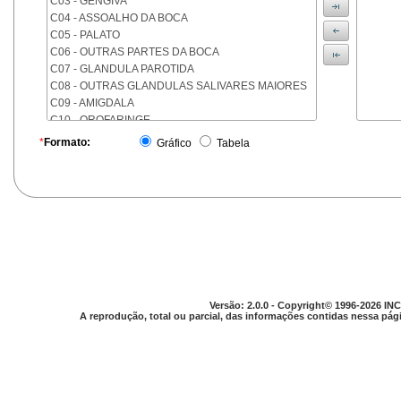
C03 - GENGIVA
C04 - ASSOALHO DA BOCA
C05 - PALATO
C06 - OUTRAS PARTES DA BOCA
C07 - GLANDULA PAROTIDA
C08 - OUTRAS GLANDULAS SALIVARES MAIORES
C09 - AMIGDALA
C10 - OROFARINGE
C11 - NASOFARINGE
*
Formato:
Gráfico
Tabela
C12 - SEIO PIRIFORME
C13 - HIPOFARINGE
C14 - LOCALIZACOES MAL DEFINIDAS DA FARINGE
C15 - ESOFAGO
C16 - ESTOMAGO
C17 - INTESTINO DELGADO
C18 - COLON
C19 - JUNCAO RETOSSIGMOIDE
C20 - RETO
Versão: 2.0.0 - Copyright© 1996-2026 INC
C21 - ANUS E CANAL ANAL
A reprodução, total ou parcial, das informações contidas nessa pági
C22 - FIGADO E VIAS BILIARES INTRA-HEPATICAS
C23 - VESICULA BILIAR
C24 - OUTRAS PARTES DAS VIAS BILIARES
C25 - PANCREAS
C26 - LOCALIZACOES MAL DEFINIDAS NO