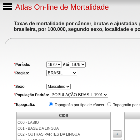
Atlas On-line de Mortalidade
Taxas de mortalidade por câncer, brutas e ajustadas
brasileira, por 100.000, segundo sexo, localidade e p
*
Período:
Até
*
Regiao:
*
Sexo:
*
População Padrão:
*
Topografia:
Topografia por tipo de câncer
Topografia por 
CIDS
C00 - LABIO
C01 - BASE DA LINGUA
C02 - OUTRAS PARTES DA LINGUA