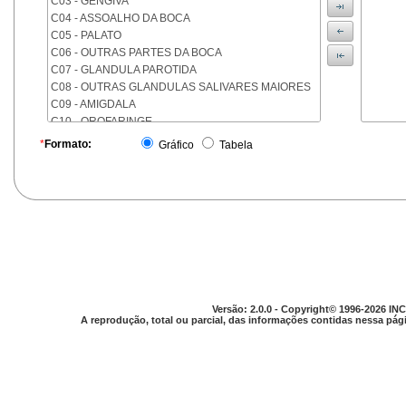
C03 - GENGIVA
C04 - ASSOALHO DA BOCA
C05 - PALATO
C06 - OUTRAS PARTES DA BOCA
C07 - GLANDULA PAROTIDA
C08 - OUTRAS GLANDULAS SALIVARES MAIORES
C09 - AMIGDALA
C10 - OROFARINGE
C11 - NASOFARINGE
*
Formato:
Gráfico
Tabela
C12 - SEIO PIRIFORME
C13 - HIPOFARINGE
C14 - LOCALIZACOES MAL DEFINIDAS DA FARINGE
C15 - ESOFAGO
C16 - ESTOMAGO
C17 - INTESTINO DELGADO
C18 - COLON
C19 - JUNCAO RETOSSIGMOIDE
C20 - RETO
Versão: 2.0.0 - Copyright© 1996-2026 INC
C21 - ANUS E CANAL ANAL
A reprodução, total ou parcial, das informações contidas nessa pági
C22 - FIGADO E VIAS BILIARES INTRA-HEPATICAS
C23 - VESICULA BILIAR
C24 - OUTRAS PARTES DAS VIAS BILIARES
C25 - PANCREAS
C26 - LOCALIZACOES MAL DEFINIDAS NO