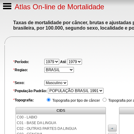
Atlas On-line de Mortalidade
Taxas de mortalidade por câncer, brutas e ajustadas
brasileira, por 100.000, segundo sexo, localidade e p
*
Período:
Até
*
Regiao:
*
Sexo:
*
População Padrão:
*
Topografia:
Topografia por tipo de câncer
Topografia por 
CIDS
C00 - LABIO
C01 - BASE DA LINGUA
C02 - OUTRAS PARTES DA LINGUA