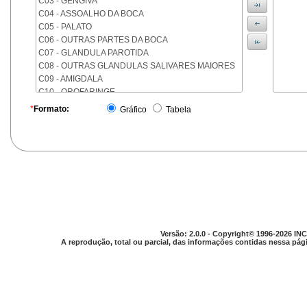
C03 - GENGIVA
C04 - ASSOALHO DA BOCA
C05 - PALATO
C06 - OUTRAS PARTES DA BOCA
C07 - GLANDULA PAROTIDA
C08 - OUTRAS GLANDULAS SALIVARES MAIORES
C09 - AMIGDALA
C10 - OROFARINGE
C11 - NASOFARINGE
*
Formato:
Gráfico
Tabela
C12 - SEIO PIRIFORME
C13 - HIPOFARINGE
C14 - LOCALIZACOES MAL DEFINIDAS DA FARINGE
C15 - ESOFAGO
C16 - ESTOMAGO
C17 - INTESTINO DELGADO
C18 - COLON
C19 - JUNCAO RETOSSIGMOIDE
C20 - RETO
Versão: 2.0.0 - Copyright© 1996-2026 INC
C21 - ANUS E CANAL ANAL
A reprodução, total ou parcial, das informações contidas nessa pági
C22 - FIGADO E VIAS BILIARES INTRA-HEPATICAS
C23 - VESICULA BILIAR
C24 - OUTRAS PARTES DAS VIAS BILIARES
C25 - PANCREAS
C26 - LOCALIZACOES MAL DEFINIDAS NO