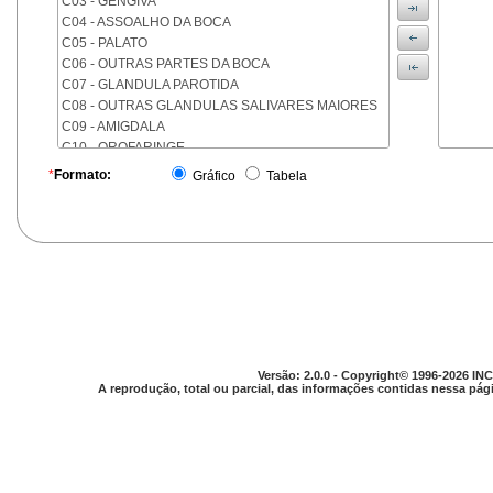
C03 - GENGIVA
C04 - ASSOALHO DA BOCA
C05 - PALATO
C06 - OUTRAS PARTES DA BOCA
C07 - GLANDULA PAROTIDA
C08 - OUTRAS GLANDULAS SALIVARES MAIORES
C09 - AMIGDALA
C10 - OROFARINGE
C11 - NASOFARINGE
*
Formato:
Gráfico
Tabela
C12 - SEIO PIRIFORME
C13 - HIPOFARINGE
C14 - LOCALIZACOES MAL DEFINIDAS DA FARINGE
C15 - ESOFAGO
C16 - ESTOMAGO
C17 - INTESTINO DELGADO
C18 - COLON
C19 - JUNCAO RETOSSIGMOIDE
C20 - RETO
Versão: 2.0.0 - Copyright© 1996-2026 INC
C21 - ANUS E CANAL ANAL
A reprodução, total ou parcial, das informações contidas nessa pági
C22 - FIGADO E VIAS BILIARES INTRA-HEPATICAS
C23 - VESICULA BILIAR
C24 - OUTRAS PARTES DAS VIAS BILIARES
C25 - PANCREAS
C26 - LOCALIZACOES MAL DEFINIDAS NO