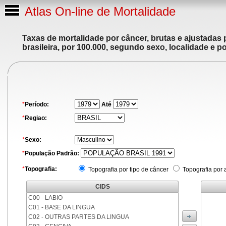
Atlas On-line de Mortalidade
Taxas de mortalidade por câncer, brutas e ajustadas
brasileira, por 100.000, segundo sexo, localidade e p
*
Período:
Até
*
Regiao:
*
Sexo:
*
População Padrão:
*
Topografia:
Topografia por tipo de câncer
Topografia por 
CIDS
C00 - LABIO
C01 - BASE DA LINGUA
C02 - OUTRAS PARTES DA LINGUA