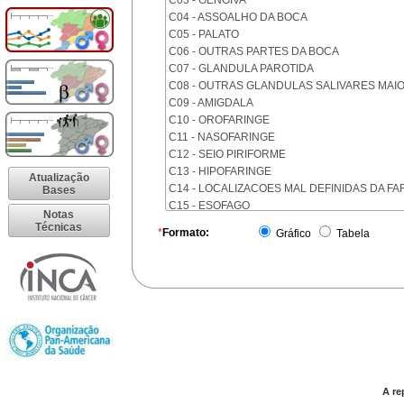
C03 - GENGIVA
C04 - ASSOALHO DA BOCA
C05 - PALATO
C06 - OUTRAS PARTES DA BOCA
C07 - GLANDULA PAROTIDA
C08 - OUTRAS GLANDULAS SALIVARES MAI
C09 - AMIGDALA
C10 - OROFARINGE
C11 - NASOFARINGE
C12 - SEIO PIRIFORME
C13 - HIPOFARINGE
Atualização
C14 - LOCALIZACOES MAL DEFINIDAS DA FA
Bases
C15 - ESOFAGO
Notas
C16 - ESTOMAGO
Técnicas
*
Formato:
Gráfico
Tabela
C17 - INTESTINO DELGADO
C18 - COLON
C19 - JUNCAO RETOSSIGMOIDE
C20 - RETO
C21 - ANUS E CANAL ANAL
C22 - FIGADO E VIAS BILIARES INTRA-HEPAT
C23 - VESICULA BILIAR
C24 - OUTRAS PARTES DAS VIAS BILIARES
C25 - PANCREAS
A re
C26 - LOCALIZACOES MAL DEFINIDAS NO A