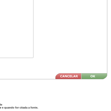
de
 e quando for citada a fonte.