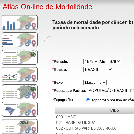
Atlas On-line de Mortalidade
Taxas de mortalidade por câncer, br
período selecionado.
*
Período:
Até
*
Regiao:
*
Sexo:
*
População Padrão:
*
Topografia:
Topografia por tipo de cân
CIDS
C00 - LABIO
C01 - BASE DA LINGUA
C02 - OUTRAS PARTES DA LINGUA