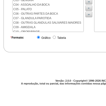
C03 - GENGIVA
C04 - ASSOALHO DA BOCA
C05 - PALATO
C06 - OUTRAS PARTES DA BOCA
C07 - GLANDULA PAROTIDA
C08 - OUTRAS GLANDULAS SALIVARES MAIORES
C09 - AMIGDALA
C10 - OROFARINGE
C11 - NASOFARINGE
*
Formato:
Gráfico
Tabela
C12 - SEIO PIRIFORME
C13 - HIPOFARINGE
C14 - LOCALIZACOES MAL DEFINIDAS DA FARINGE
C15 - ESOFAGO
C16 - ESTOMAGO
C17 - INTESTINO DELGADO
C18 - COLON
C19 - JUNCAO RETOSSIGMOIDE
C20 - RETO
Versão: 2.0.0 - Copyright© 1996-2026 INC
C21 - ANUS E CANAL ANAL
A reprodução, total ou parcial, das informações contidas nessa pági
C22 - FIGADO E VIAS BILIARES INTRA-HEPATICAS
C23 - VESICULA BILIAR
C24 - OUTRAS PARTES DAS VIAS BILIARES
C25 - PANCREAS
C26 - LOCALIZACOES MAL DEFINIDAS NO