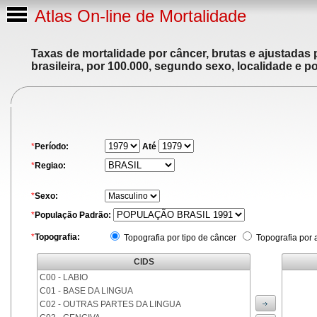
Atlas On-line de Mortalidade
Taxas de mortalidade por câncer, brutas e ajustadas
brasileira, por 100.000, segundo sexo, localidade e p
*
Período:
Até
*
Regiao:
*
Sexo:
*
População Padrão:
*
Topografia:
Topografia por tipo de câncer
Topografia por 
CIDS
C00 - LABIO
C01 - BASE DA LINGUA
C02 - OUTRAS PARTES DA LINGUA