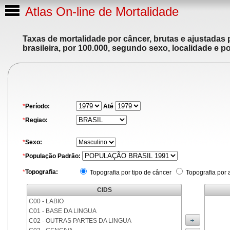
Atlas On-line de Mortalidade
Taxas de mortalidade por câncer, brutas e ajustadas
brasileira, por 100.000, segundo sexo, localidade e p
*
Período:
Até
*
Regiao:
*
Sexo:
*
População Padrão:
*
Topografia:
Topografia por tipo de câncer
Topografia por 
CIDS
C00 - LABIO
C01 - BASE DA LINGUA
C02 - OUTRAS PARTES DA LINGUA