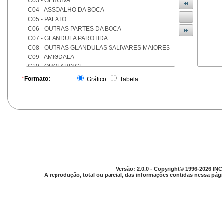
C03 - GENGIVA
C04 - ASSOALHO DA BOCA
C05 - PALATO
C06 - OUTRAS PARTES DA BOCA
C07 - GLANDULA PAROTIDA
C08 - OUTRAS GLANDULAS SALIVARES MAIORES
C09 - AMIGDALA
C10 - OROFARINGE
C11 - NASOFARINGE
*
Formato:
Gráfico
Tabela
C12 - SEIO PIRIFORME
C13 - HIPOFARINGE
C14 - LOCALIZACOES MAL DEFINIDAS DA FARINGE
C15 - ESOFAGO
C16 - ESTOMAGO
C17 - INTESTINO DELGADO
C18 - COLON
C19 - JUNCAO RETOSSIGMOIDE
C20 - RETO
Versão: 2.0.0 - Copyright© 1996-2026 INC
C21 - ANUS E CANAL ANAL
A reprodução, total ou parcial, das informações contidas nessa pági
C22 - FIGADO E VIAS BILIARES INTRA-HEPATICAS
C23 - VESICULA BILIAR
C24 - OUTRAS PARTES DAS VIAS BILIARES
C25 - PANCREAS
C26 - LOCALIZACOES MAL DEFINIDAS NO