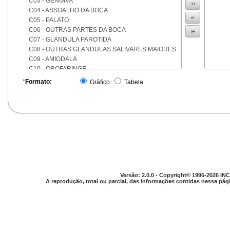
C03 - GENGIVA
C04 - ASSOALHO DA BOCA
C05 - PALATO
C06 - OUTRAS PARTES DA BOCA
C07 - GLANDULA PAROTIDA
C08 - OUTRAS GLANDULAS SALIVARES MAIORES
C09 - AMIGDALA
C10 - OROFARINGE
C11 - NASOFARINGE
*
Formato:
Gráfico
Tabela
C12 - SEIO PIRIFORME
C13 - HIPOFARINGE
C14 - LOCALIZACOES MAL DEFINIDAS DA FARINGE
C15 - ESOFAGO
C16 - ESTOMAGO
C17 - INTESTINO DELGADO
C18 - COLON
C19 - JUNCAO RETOSSIGMOIDE
C20 - RETO
Versão: 2.0.0 - Copyright© 1996-2026 INC
C21 - ANUS E CANAL ANAL
A reprodução, total ou parcial, das informações contidas nessa pági
C22 - FIGADO E VIAS BILIARES INTRA-HEPATICAS
C23 - VESICULA BILIAR
C24 - OUTRAS PARTES DAS VIAS BILIARES
C25 - PANCREAS
C26 - LOCALIZACOES MAL DEFINIDAS NO