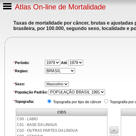
Atlas On-line de Mortalidade
Taxas de mortalidade por câncer, brutas e ajustadas
brasileira, por 100.000, segundo sexo, localidade e p
*
Período:
Até
*
Regiao:
*
Sexo:
*
População Padrão:
*
Topografia:
Topografia por tipo de câncer
Topografia por 
CIDS
C00 - LABIO
C01 - BASE DA LINGUA
C02 - OUTRAS PARTES DA LINGUA