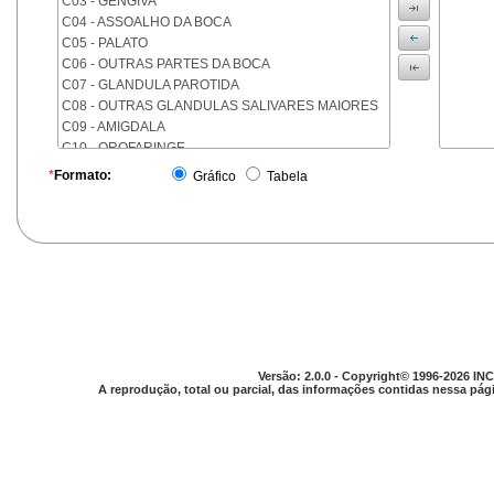
C03 - GENGIVA
C04 - ASSOALHO DA BOCA
C05 - PALATO
C06 - OUTRAS PARTES DA BOCA
C07 - GLANDULA PAROTIDA
C08 - OUTRAS GLANDULAS SALIVARES MAIORES
C09 - AMIGDALA
C10 - OROFARINGE
C11 - NASOFARINGE
*
Formato:
Gráfico
Tabela
C12 - SEIO PIRIFORME
C13 - HIPOFARINGE
C14 - LOCALIZACOES MAL DEFINIDAS DA FARINGE
C15 - ESOFAGO
C16 - ESTOMAGO
C17 - INTESTINO DELGADO
C18 - COLON
C19 - JUNCAO RETOSSIGMOIDE
C20 - RETO
Versão: 2.0.0 - Copyright© 1996-2026 INC
C21 - ANUS E CANAL ANAL
A reprodução, total ou parcial, das informações contidas nessa pági
C22 - FIGADO E VIAS BILIARES INTRA-HEPATICAS
C23 - VESICULA BILIAR
C24 - OUTRAS PARTES DAS VIAS BILIARES
C25 - PANCREAS
C26 - LOCALIZACOES MAL DEFINIDAS NO