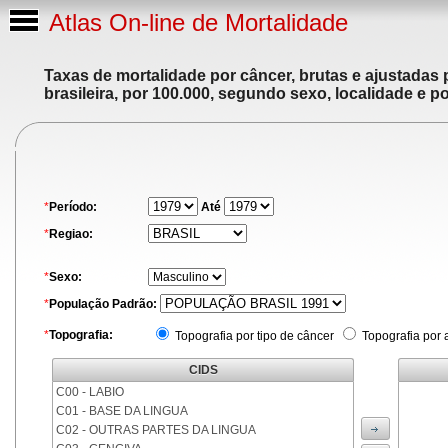
Atlas On-line de Mortalidade
Taxas de mortalidade por câncer, brutas e ajustadas
brasileira, por 100.000, segundo sexo, localidade e p
*
Período:
Até
*
Regiao:
*
Sexo:
*
População Padrão:
*
Topografia:
Topografia por tipo de câncer
Topografia por 
CIDS
C00 - LABIO
C01 - BASE DA LINGUA
C02 - OUTRAS PARTES DA LINGUA