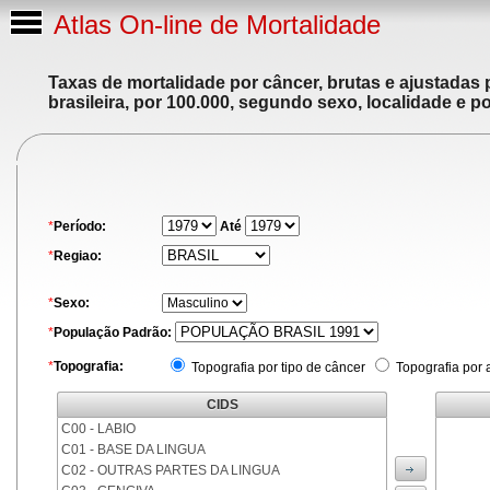
Atlas On-line de Mortalidade
Taxas de mortalidade por câncer, brutas e ajustadas
brasileira, por 100.000, segundo sexo, localidade e p
*
Período:
Até
*
Regiao:
*
Sexo:
*
População Padrão:
*
Topografia:
Topografia por tipo de câncer
Topografia por 
CIDS
C00 - LABIO
C01 - BASE DA LINGUA
C02 - OUTRAS PARTES DA LINGUA