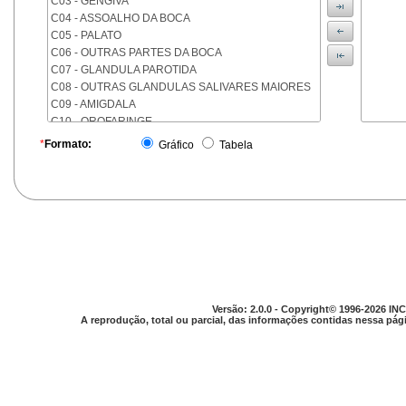
C03 - GENGIVA
C04 - ASSOALHO DA BOCA
C05 - PALATO
C06 - OUTRAS PARTES DA BOCA
C07 - GLANDULA PAROTIDA
C08 - OUTRAS GLANDULAS SALIVARES MAIORES
C09 - AMIGDALA
C10 - OROFARINGE
C11 - NASOFARINGE
*
Formato:
Gráfico
Tabela
C12 - SEIO PIRIFORME
C13 - HIPOFARINGE
C14 - LOCALIZACOES MAL DEFINIDAS DA FARINGE
C15 - ESOFAGO
C16 - ESTOMAGO
C17 - INTESTINO DELGADO
C18 - COLON
C19 - JUNCAO RETOSSIGMOIDE
C20 - RETO
Versão: 2.0.0 - Copyright© 1996-2026 INC
C21 - ANUS E CANAL ANAL
A reprodução, total ou parcial, das informações contidas nessa pági
C22 - FIGADO E VIAS BILIARES INTRA-HEPATICAS
C23 - VESICULA BILIAR
C24 - OUTRAS PARTES DAS VIAS BILIARES
C25 - PANCREAS
C26 - LOCALIZACOES MAL DEFINIDAS NO