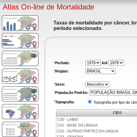
Atlas On-line de Mortalidade
Taxas de mortalidade por câncer, br
período selecionado.
*
Período:
Até
*
Regiao:
*
Sexo:
*
População Padrão:
*
Topografia:
Topografia por tipo de cân
CIDS
C00 - LABIO
C01 - BASE DA LINGUA
C02 - OUTRAS PARTES DA LINGUA