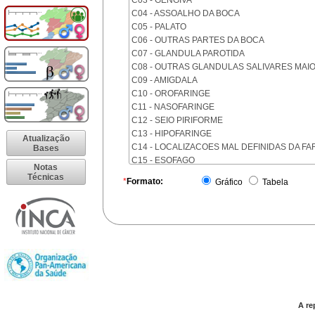
C03 - GENGIVA
C04 - ASSOALHO DA BOCA
C05 - PALATO
C06 - OUTRAS PARTES DA BOCA
C07 - GLANDULA PAROTIDA
C08 - OUTRAS GLANDULAS SALIVARES MAI
C09 - AMIGDALA
C10 - OROFARINGE
C11 - NASOFARINGE
C12 - SEIO PIRIFORME
C13 - HIPOFARINGE
Atualização
C14 - LOCALIZACOES MAL DEFINIDAS DA FA
Bases
C15 - ESOFAGO
Notas
C16 - ESTOMAGO
Técnicas
*
Formato:
Gráfico
Tabela
C17 - INTESTINO DELGADO
C18 - COLON
C19 - JUNCAO RETOSSIGMOIDE
C20 - RETO
C21 - ANUS E CANAL ANAL
C22 - FIGADO E VIAS BILIARES INTRA-HEPAT
C23 - VESICULA BILIAR
C24 - OUTRAS PARTES DAS VIAS BILIARES
C25 - PANCREAS
A re
C26 - LOCALIZACOES MAL DEFINIDAS NO A