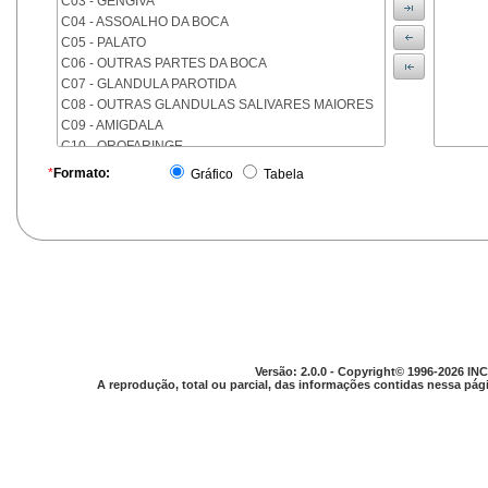
C03 - GENGIVA
C04 - ASSOALHO DA BOCA
C05 - PALATO
C06 - OUTRAS PARTES DA BOCA
C07 - GLANDULA PAROTIDA
C08 - OUTRAS GLANDULAS SALIVARES MAIORES
C09 - AMIGDALA
C10 - OROFARINGE
C11 - NASOFARINGE
*
Formato:
Gráfico
Tabela
C12 - SEIO PIRIFORME
C13 - HIPOFARINGE
C14 - LOCALIZACOES MAL DEFINIDAS DA FARINGE
C15 - ESOFAGO
C16 - ESTOMAGO
C17 - INTESTINO DELGADO
C18 - COLON
C19 - JUNCAO RETOSSIGMOIDE
C20 - RETO
Versão: 2.0.0 - Copyright© 1996-2026 INC
C21 - ANUS E CANAL ANAL
A reprodução, total ou parcial, das informações contidas nessa pági
C22 - FIGADO E VIAS BILIARES INTRA-HEPATICAS
C23 - VESICULA BILIAR
C24 - OUTRAS PARTES DAS VIAS BILIARES
C25 - PANCREAS
C26 - LOCALIZACOES MAL DEFINIDAS NO