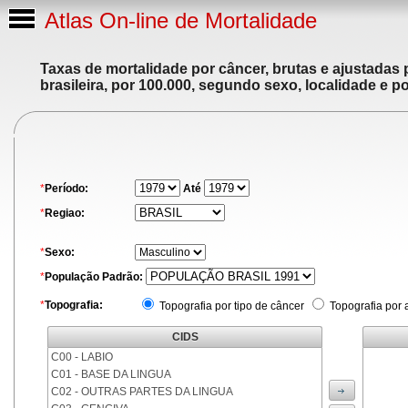
Atlas On-line de Mortalidade
Taxas de mortalidade por câncer, brutas e ajustadas
brasileira, por 100.000, segundo sexo, localidade e p
*
Período:
Até
*
Regiao:
*
Sexo:
*
População Padrão:
*
Topografia:
Topografia por tipo de câncer
Topografia por 
CIDS
C00 - LABIO
C01 - BASE DA LINGUA
C02 - OUTRAS PARTES DA LINGUA