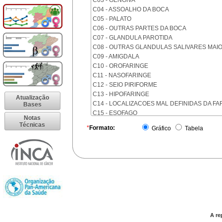
C03 - GENGIVA
C04 - ASSOALHO DA BOCA
C05 - PALATO
C06 - OUTRAS PARTES DA BOCA
C07 - GLANDULA PAROTIDA
C08 - OUTRAS GLANDULAS SALIVARES MAI
C09 - AMIGDALA
C10 - OROFARINGE
C11 - NASOFARINGE
C12 - SEIO PIRIFORME
C13 - HIPOFARINGE
Atualização
C14 - LOCALIZACOES MAL DEFINIDAS DA FA
Bases
C15 - ESOFAGO
Notas
C16 - ESTOMAGO
Técnicas
*
Formato:
Gráfico
Tabela
C17 - INTESTINO DELGADO
C18 - COLON
C19 - JUNCAO RETOSSIGMOIDE
C20 - RETO
C21 - ANUS E CANAL ANAL
C22 - FIGADO E VIAS BILIARES INTRA-HEPAT
C23 - VESICULA BILIAR
C24 - OUTRAS PARTES DAS VIAS BILIARES
C25 - PANCREAS
A re
C26 - LOCALIZACOES MAL DEFINIDAS NO A