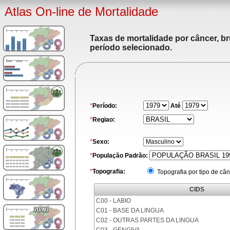
Atlas On-line de Mortalidade
Taxas de mortalidade por câncer, br
período selecionado.
*
Período:
Até
*
Regiao:
*
Sexo:
*
População Padrão:
*
Topografia:
Topografia por tipo de cân
CIDS
C00 - LABIO
C01 - BASE DA LINGUA
C02 - OUTRAS PARTES DA LINGUA