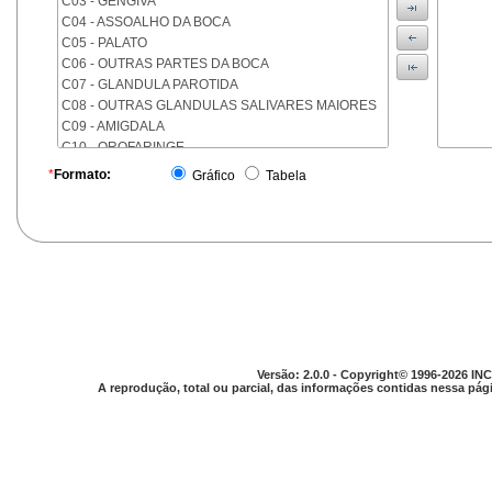
C03 - GENGIVA
C04 - ASSOALHO DA BOCA
C05 - PALATO
C06 - OUTRAS PARTES DA BOCA
C07 - GLANDULA PAROTIDA
C08 - OUTRAS GLANDULAS SALIVARES MAIORES
C09 - AMIGDALA
C10 - OROFARINGE
C11 - NASOFARINGE
*
Formato:
Gráfico
Tabela
C12 - SEIO PIRIFORME
C13 - HIPOFARINGE
C14 - LOCALIZACOES MAL DEFINIDAS DA FARINGE
C15 - ESOFAGO
C16 - ESTOMAGO
C17 - INTESTINO DELGADO
C18 - COLON
C19 - JUNCAO RETOSSIGMOIDE
C20 - RETO
Versão: 2.0.0 - Copyright© 1996-2026 INC
C21 - ANUS E CANAL ANAL
A reprodução, total ou parcial, das informações contidas nessa pági
C22 - FIGADO E VIAS BILIARES INTRA-HEPATICAS
C23 - VESICULA BILIAR
C24 - OUTRAS PARTES DAS VIAS BILIARES
C25 - PANCREAS
C26 - LOCALIZACOES MAL DEFINIDAS NO