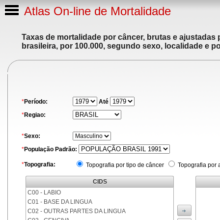
Atlas On-line de Mortalidade
Taxas de mortalidade por câncer, brutas e ajustadas
brasileira, por 100.000, segundo sexo, localidade e p
*
Período:
Até
*
Regiao:
*
Sexo:
*
População Padrão:
*
Topografia:
Topografia por tipo de câncer
Topografia por 
CIDS
C00 - LABIO
C01 - BASE DA LINGUA
C02 - OUTRAS PARTES DA LINGUA