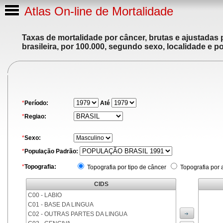
Atlas On-line de Mortalidade
Taxas de mortalidade por câncer, brutas e ajustadas
brasileira, por 100.000, segundo sexo, localidade e p
*
Período:
Até
*
Regiao:
*
Sexo:
*
População Padrão:
*
Topografia:
Topografia por tipo de câncer
Topografia por 
CIDS
C00 - LABIO
C01 - BASE DA LINGUA
C02 - OUTRAS PARTES DA LINGUA