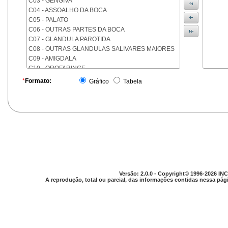
C03 - GENGIVA
C04 - ASSOALHO DA BOCA
C05 - PALATO
C06 - OUTRAS PARTES DA BOCA
C07 - GLANDULA PAROTIDA
C08 - OUTRAS GLANDULAS SALIVARES MAIORES
C09 - AMIGDALA
C10 - OROFARINGE
C11 - NASOFARINGE
*
Formato:
Gráfico
Tabela
C12 - SEIO PIRIFORME
C13 - HIPOFARINGE
C14 - LOCALIZACOES MAL DEFINIDAS DA FARINGE
C15 - ESOFAGO
C16 - ESTOMAGO
C17 - INTESTINO DELGADO
C18 - COLON
C19 - JUNCAO RETOSSIGMOIDE
C20 - RETO
Versão: 2.0.0 - Copyright© 1996-2026 INC
C21 - ANUS E CANAL ANAL
A reprodução, total ou parcial, das informações contidas nessa pági
C22 - FIGADO E VIAS BILIARES INTRA-HEPATICAS
C23 - VESICULA BILIAR
C24 - OUTRAS PARTES DAS VIAS BILIARES
C25 - PANCREAS
C26 - LOCALIZACOES MAL DEFINIDAS NO