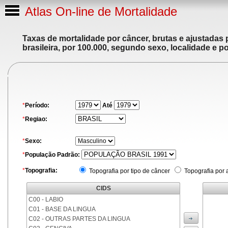
Atlas On-line de Mortalidade
Taxas de mortalidade por câncer, brutas e ajustadas
brasileira, por 100.000, segundo sexo, localidade e p
*
Período:
Até
*
Regiao:
*
Sexo:
*
População Padrão:
*
Topografia:
Topografia por tipo de câncer
Topografia por 
CIDS
C00 - LABIO
C01 - BASE DA LINGUA
C02 - OUTRAS PARTES DA LINGUA