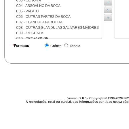
C03 - GENGIVA
C04 - ASSOALHO DA BOCA
C05 - PALATO
C06 - OUTRAS PARTES DA BOCA
C07 - GLANDULA PAROTIDA
C08 - OUTRAS GLANDULAS SALIVARES MAIORES
C09 - AMIGDALA
C10 - OROFARINGE
C11 - NASOFARINGE
*
Formato:
Gráfico
Tabela
C12 - SEIO PIRIFORME
C13 - HIPOFARINGE
C14 - LOCALIZACOES MAL DEFINIDAS DA FARINGE
C15 - ESOFAGO
C16 - ESTOMAGO
C17 - INTESTINO DELGADO
C18 - COLON
C19 - JUNCAO RETOSSIGMOIDE
C20 - RETO
Versão: 2.0.0 - Copyright© 1996-2026 INC
C21 - ANUS E CANAL ANAL
A reprodução, total ou parcial, das informações contidas nessa pági
C22 - FIGADO E VIAS BILIARES INTRA-HEPATICAS
C23 - VESICULA BILIAR
C24 - OUTRAS PARTES DAS VIAS BILIARES
C25 - PANCREAS
C26 - LOCALIZACOES MAL DEFINIDAS NO