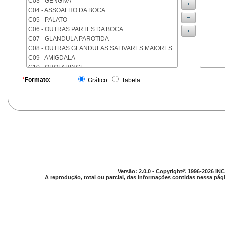
C03 - GENGIVA
C04 - ASSOALHO DA BOCA
C05 - PALATO
C06 - OUTRAS PARTES DA BOCA
C07 - GLANDULA PAROTIDA
C08 - OUTRAS GLANDULAS SALIVARES MAIORES
C09 - AMIGDALA
C10 - OROFARINGE
C11 - NASOFARINGE
*
Formato:
Gráfico
Tabela
C12 - SEIO PIRIFORME
C13 - HIPOFARINGE
C14 - LOCALIZACOES MAL DEFINIDAS DA FARINGE
C15 - ESOFAGO
C16 - ESTOMAGO
C17 - INTESTINO DELGADO
C18 - COLON
C19 - JUNCAO RETOSSIGMOIDE
C20 - RETO
Versão: 2.0.0 - Copyright© 1996-2026 INC
C21 - ANUS E CANAL ANAL
A reprodução, total ou parcial, das informações contidas nessa pági
C22 - FIGADO E VIAS BILIARES INTRA-HEPATICAS
C23 - VESICULA BILIAR
C24 - OUTRAS PARTES DAS VIAS BILIARES
C25 - PANCREAS
C26 - LOCALIZACOES MAL DEFINIDAS NO