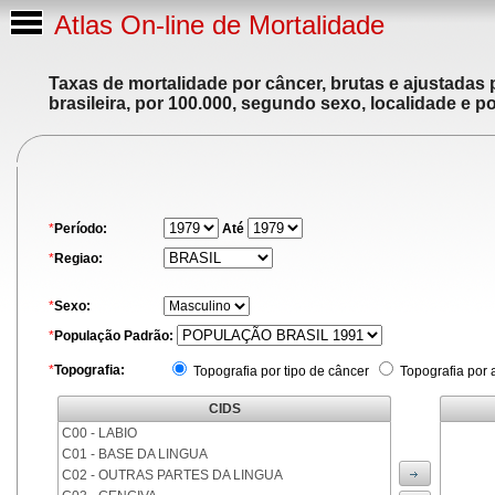
Atlas On-line de Mortalidade
Taxas de mortalidade por câncer, brutas e ajustadas
brasileira, por 100.000, segundo sexo, localidade e p
*
Período:
Até
*
Regiao:
*
Sexo:
*
População Padrão:
*
Topografia:
Topografia por tipo de câncer
Topografia por 
CIDS
C00 - LABIO
C01 - BASE DA LINGUA
C02 - OUTRAS PARTES DA LINGUA