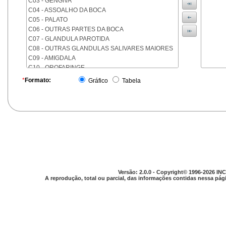
C03 - GENGIVA
C04 - ASSOALHO DA BOCA
C05 - PALATO
C06 - OUTRAS PARTES DA BOCA
C07 - GLANDULA PAROTIDA
C08 - OUTRAS GLANDULAS SALIVARES MAIORES
C09 - AMIGDALA
C10 - OROFARINGE
C11 - NASOFARINGE
*
Formato:
Gráfico
Tabela
C12 - SEIO PIRIFORME
C13 - HIPOFARINGE
C14 - LOCALIZACOES MAL DEFINIDAS DA FARINGE
C15 - ESOFAGO
C16 - ESTOMAGO
C17 - INTESTINO DELGADO
C18 - COLON
C19 - JUNCAO RETOSSIGMOIDE
C20 - RETO
Versão: 2.0.0 - Copyright© 1996-2026 INC
C21 - ANUS E CANAL ANAL
A reprodução, total ou parcial, das informações contidas nessa pági
C22 - FIGADO E VIAS BILIARES INTRA-HEPATICAS
C23 - VESICULA BILIAR
C24 - OUTRAS PARTES DAS VIAS BILIARES
C25 - PANCREAS
C26 - LOCALIZACOES MAL DEFINIDAS NO