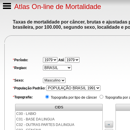
Atlas On-line de Mortalidade
Taxas de mortalidade por câncer, brutas e ajustadas
brasileira, por 100.000, segundo sexo, localidade e p
*
Período:
Até
*
Regiao:
*
Sexo:
*
População Padrão:
*
Topografia:
Topografia por tipo de câncer
Topografia por 
CIDS
C00 - LABIO
C01 - BASE DA LINGUA
C02 - OUTRAS PARTES DA LINGUA