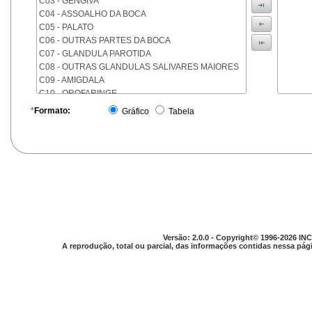
C03 - GENGIVA
C04 - ASSOALHO DA BOCA
C05 - PALATO
C06 - OUTRAS PARTES DA BOCA
C07 - GLANDULA PAROTIDA
C08 - OUTRAS GLANDULAS SALIVARES MAIORES
C09 - AMIGDALA
C10 - OROFARINGE
C11 - NASOFARINGE
*
Formato:
Gráfico
Tabela
C12 - SEIO PIRIFORME
C13 - HIPOFARINGE
C14 - LOCALIZACOES MAL DEFINIDAS DA FARINGE
C15 - ESOFAGO
C16 - ESTOMAGO
C17 - INTESTINO DELGADO
C18 - COLON
C19 - JUNCAO RETOSSIGMOIDE
C20 - RETO
Versão: 2.0.0 - Copyright© 1996-2026 INC
C21 - ANUS E CANAL ANAL
A reprodução, total ou parcial, das informações contidas nessa pági
C22 - FIGADO E VIAS BILIARES INTRA-HEPATICAS
C23 - VESICULA BILIAR
C24 - OUTRAS PARTES DAS VIAS BILIARES
C25 - PANCREAS
C26 - LOCALIZACOES MAL DEFINIDAS NO