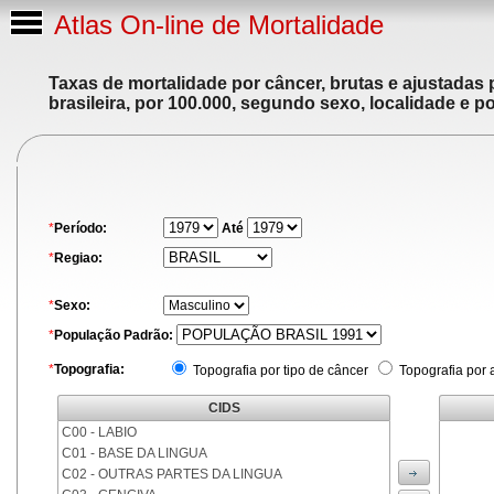
Atlas On-line de Mortalidade
Taxas de mortalidade por câncer, brutas e ajustadas
brasileira, por 100.000, segundo sexo, localidade e p
*
Período:
Até
*
Regiao:
*
Sexo:
*
População Padrão:
*
Topografia:
Topografia por tipo de câncer
Topografia por 
CIDS
C00 - LABIO
C01 - BASE DA LINGUA
C02 - OUTRAS PARTES DA LINGUA