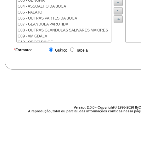
C03 - GENGIVA
C04 - ASSOALHO DA BOCA
C05 - PALATO
C06 - OUTRAS PARTES DA BOCA
C07 - GLANDULA PAROTIDA
C08 - OUTRAS GLANDULAS SALIVARES MAIORES
C09 - AMIGDALA
C10 - OROFARINGE
C11 - NASOFARINGE
*
Formato:
Gráfico
Tabela
C12 - SEIO PIRIFORME
C13 - HIPOFARINGE
C14 - LOCALIZACOES MAL DEFINIDAS DA FARINGE
C15 - ESOFAGO
C16 - ESTOMAGO
C17 - INTESTINO DELGADO
C18 - COLON
C19 - JUNCAO RETOSSIGMOIDE
C20 - RETO
Versão: 2.0.0 - Copyright© 1996-2026 INC
C21 - ANUS E CANAL ANAL
A reprodução, total ou parcial, das informações contidas nessa pági
C22 - FIGADO E VIAS BILIARES INTRA-HEPATICAS
C23 - VESICULA BILIAR
C24 - OUTRAS PARTES DAS VIAS BILIARES
C25 - PANCREAS
C26 - LOCALIZACOES MAL DEFINIDAS NO