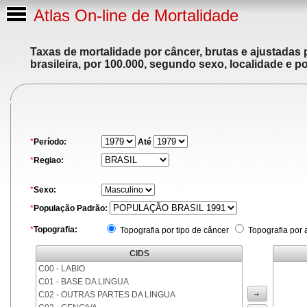
Atlas On-line de Mortalidade
Taxas de mortalidade por câncer, brutas e ajustadas
brasileira, por 100.000, segundo sexo, localidade e p
*
Período:
Até
*
Regiao:
*
Sexo:
*
População Padrão:
*
Topografia:
Topografia por tipo de câncer
Topografia por 
CIDS
C00 - LABIO
C01 - BASE DA LINGUA
C02 - OUTRAS PARTES DA LINGUA