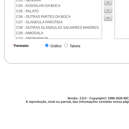
C03 - GENGIVA
C04 - ASSOALHO DA BOCA
C05 - PALATO
C06 - OUTRAS PARTES DA BOCA
C07 - GLANDULA PAROTIDA
C08 - OUTRAS GLANDULAS SALIVARES MAIORES
C09 - AMIGDALA
C10 - OROFARINGE
C11 - NASOFARINGE
*
Formato:
Gráfico
Tabela
C12 - SEIO PIRIFORME
C13 - HIPOFARINGE
C14 - LOCALIZACOES MAL DEFINIDAS DA FARINGE
C15 - ESOFAGO
C16 - ESTOMAGO
C17 - INTESTINO DELGADO
C18 - COLON
C19 - JUNCAO RETOSSIGMOIDE
C20 - RETO
Versão: 2.0.0 - Copyright© 1996-2026 INC
C21 - ANUS E CANAL ANAL
A reprodução, total ou parcial, das informações contidas nessa pági
C22 - FIGADO E VIAS BILIARES INTRA-HEPATICAS
C23 - VESICULA BILIAR
C24 - OUTRAS PARTES DAS VIAS BILIARES
C25 - PANCREAS
C26 - LOCALIZACOES MAL DEFINIDAS NO