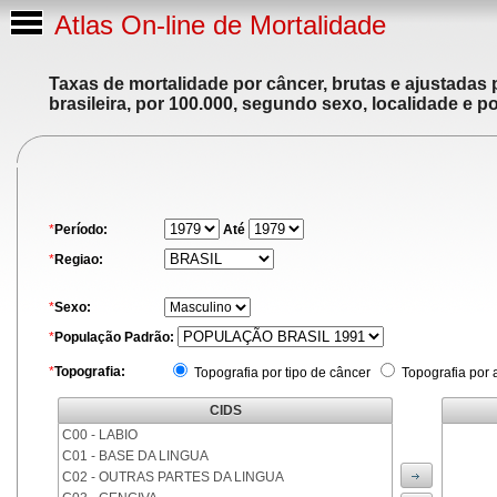
Atlas On-line de Mortalidade
Taxas de mortalidade por câncer, brutas e ajustadas
brasileira, por 100.000, segundo sexo, localidade e p
*
Período:
Até
*
Regiao:
*
Sexo:
*
População Padrão:
*
Topografia:
Topografia por tipo de câncer
Topografia por 
CIDS
C00 - LABIO
C01 - BASE DA LINGUA
C02 - OUTRAS PARTES DA LINGUA