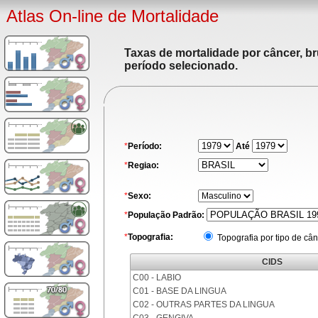
Atlas On-line de Mortalidade
Taxas de mortalidade por câncer, br
período selecionado.
*
Período:
Até
*
Regiao:
*
Sexo:
*
População Padrão:
*
Topografia:
Topografia por tipo de cân
CIDS
C00 - LABIO
C01 - BASE DA LINGUA
C02 - OUTRAS PARTES DA LINGUA