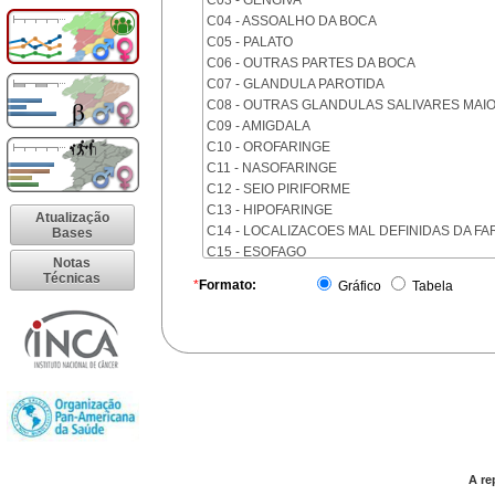
C03 - GENGIVA
C04 - ASSOALHO DA BOCA
C05 - PALATO
C06 - OUTRAS PARTES DA BOCA
C07 - GLANDULA PAROTIDA
C08 - OUTRAS GLANDULAS SALIVARES MAI
C09 - AMIGDALA
C10 - OROFARINGE
C11 - NASOFARINGE
C12 - SEIO PIRIFORME
C13 - HIPOFARINGE
Atualização
C14 - LOCALIZACOES MAL DEFINIDAS DA FA
Bases
C15 - ESOFAGO
Notas
C16 - ESTOMAGO
Técnicas
*
Formato:
Gráfico
Tabela
C17 - INTESTINO DELGADO
C18 - COLON
C19 - JUNCAO RETOSSIGMOIDE
C20 - RETO
C21 - ANUS E CANAL ANAL
C22 - FIGADO E VIAS BILIARES INTRA-HEPAT
C23 - VESICULA BILIAR
C24 - OUTRAS PARTES DAS VIAS BILIARES
C25 - PANCREAS
A re
C26 - LOCALIZACOES MAL DEFINIDAS NO A