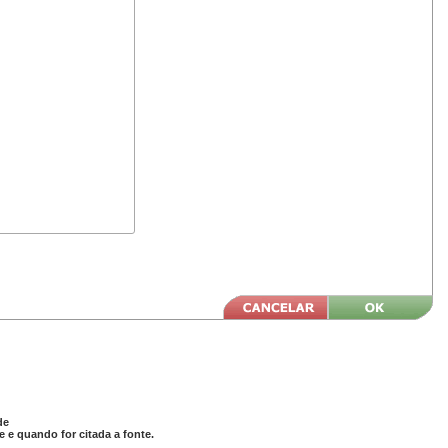
de
 e quando for citada a fonte.