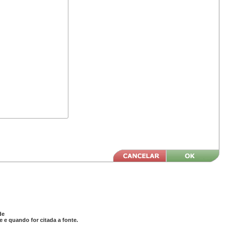
de
 e quando for citada a fonte.