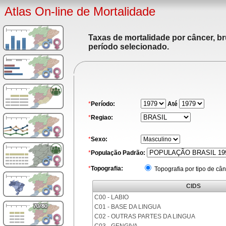
Atlas On-line de Mortalidade
Taxas de mortalidade por câncer, br
período selecionado.
*
Período:
Até
*
Regiao:
*
Sexo:
*
População Padrão:
*
Topografia:
Topografia por tipo de cân
CIDS
C00 - LABIO
C01 - BASE DA LINGUA
C02 - OUTRAS PARTES DA LINGUA