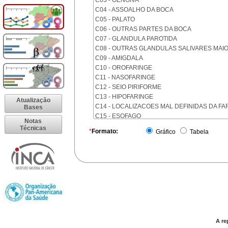
C03 - GENGIVA
C04 - ASSOALHO DA BOCA
C05 - PALATO
C06 - OUTRAS PARTES DA BOCA
C07 - GLANDULA PAROTIDA
C08 - OUTRAS GLANDULAS SALIVARES MAI
C09 - AMIGDALA
C10 - OROFARINGE
C11 - NASOFARINGE
C12 - SEIO PIRIFORME
C13 - HIPOFARINGE
Atualização
C14 - LOCALIZACOES MAL DEFINIDAS DA FA
Bases
C15 - ESOFAGO
Notas
C16 - ESTOMAGO
Técnicas
*
Formato:
Gráfico
Tabela
C17 - INTESTINO DELGADO
C18 - COLON
C19 - JUNCAO RETOSSIGMOIDE
C20 - RETO
C21 - ANUS E CANAL ANAL
C22 - FIGADO E VIAS BILIARES INTRA-HEPAT
C23 - VESICULA BILIAR
C24 - OUTRAS PARTES DAS VIAS BILIARES
C25 - PANCREAS
A re
C26 - LOCALIZACOES MAL DEFINIDAS NO A