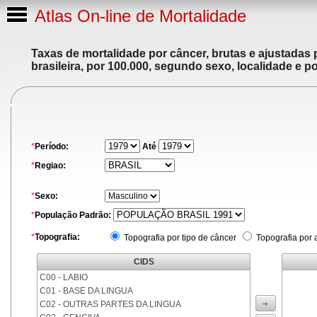
Atlas On-line de Mortalidade
Taxas de mortalidade por câncer, brutas e ajustadas
brasileira, por 100.000, segundo sexo, localidade e p
*
Período:
Até
*
Regiao:
*
Sexo:
*
População Padrão:
*
Topografia:
Topografia por tipo de câncer
Topografia por 
CIDS
C00 - LABIO
C01 - BASE DA LINGUA
C02 - OUTRAS PARTES DA LINGUA