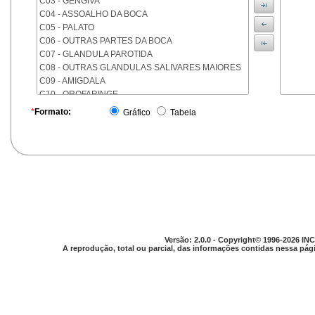
C03 - GENGIVA
C04 - ASSOALHO DA BOCA
C05 - PALATO
C06 - OUTRAS PARTES DA BOCA
C07 - GLANDULA PAROTIDA
C08 - OUTRAS GLANDULAS SALIVARES MAIORES
C09 - AMIGDALA
C10 - OROFARINGE
C11 - NASOFARINGE
*
Formato:
Gráfico
Tabela
C12 - SEIO PIRIFORME
C13 - HIPOFARINGE
C14 - LOCALIZACOES MAL DEFINIDAS DA FARINGE
C15 - ESOFAGO
C16 - ESTOMAGO
C17 - INTESTINO DELGADO
C18 - COLON
C19 - JUNCAO RETOSSIGMOIDE
C20 - RETO
Versão: 2.0.0 - Copyright© 1996-2026 INC
C21 - ANUS E CANAL ANAL
A reprodução, total ou parcial, das informações contidas nessa pági
C22 - FIGADO E VIAS BILIARES INTRA-HEPATICAS
C23 - VESICULA BILIAR
C24 - OUTRAS PARTES DAS VIAS BILIARES
C25 - PANCREAS
C26 - LOCALIZACOES MAL DEFINIDAS NO