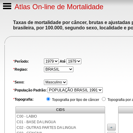
Atlas On-line de Mortalidade
Taxas de mortalidade por câncer, brutas e ajustadas
brasileira, por 100.000, segundo sexo, localidade e p
*
Período:
Até
*
Regiao:
*
Sexo:
*
População Padrão:
*
Topografia:
Topografia por tipo de câncer
Topografia por 
CIDS
C00 - LABIO
C01 - BASE DA LINGUA
C02 - OUTRAS PARTES DA LINGUA