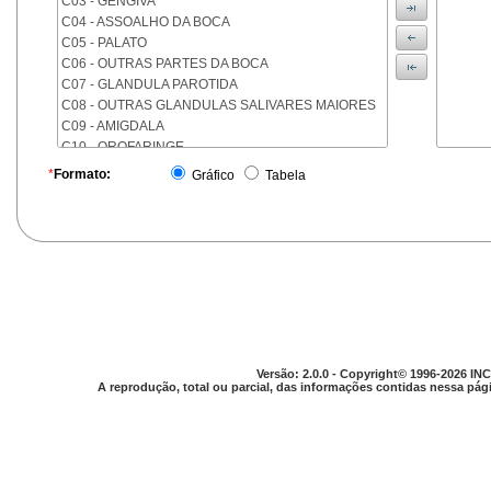
C03 - GENGIVA
C04 - ASSOALHO DA BOCA
C05 - PALATO
C06 - OUTRAS PARTES DA BOCA
C07 - GLANDULA PAROTIDA
C08 - OUTRAS GLANDULAS SALIVARES MAIORES
C09 - AMIGDALA
C10 - OROFARINGE
C11 - NASOFARINGE
*
Formato:
Gráfico
Tabela
C12 - SEIO PIRIFORME
C13 - HIPOFARINGE
C14 - LOCALIZACOES MAL DEFINIDAS DA FARINGE
C15 - ESOFAGO
C16 - ESTOMAGO
C17 - INTESTINO DELGADO
C18 - COLON
C19 - JUNCAO RETOSSIGMOIDE
C20 - RETO
Versão: 2.0.0 - Copyright© 1996-2026 INC
C21 - ANUS E CANAL ANAL
A reprodução, total ou parcial, das informações contidas nessa pági
C22 - FIGADO E VIAS BILIARES INTRA-HEPATICAS
C23 - VESICULA BILIAR
C24 - OUTRAS PARTES DAS VIAS BILIARES
C25 - PANCREAS
C26 - LOCALIZACOES MAL DEFINIDAS NO