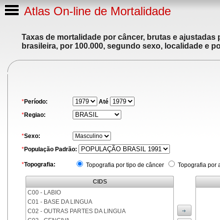
Atlas On-line de Mortalidade
Taxas de mortalidade por câncer, brutas e ajustadas
brasileira, por 100.000, segundo sexo, localidade e p
*
Período:
Até
*
Regiao:
*
Sexo:
*
População Padrão:
*
Topografia:
Topografia por tipo de câncer
Topografia por 
CIDS
C00 - LABIO
C01 - BASE DA LINGUA
C02 - OUTRAS PARTES DA LINGUA