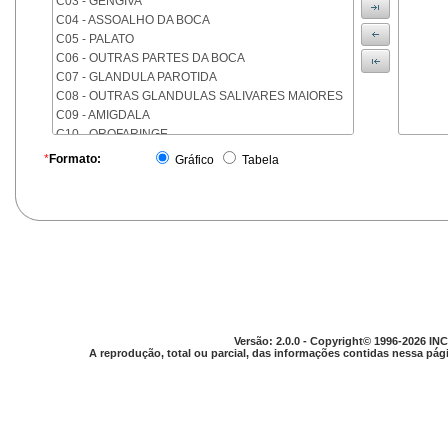
C03 - GENGIVA
C04 - ASSOALHO DA BOCA
C05 - PALATO
C06 - OUTRAS PARTES DA BOCA
C07 - GLANDULA PAROTIDA
C08 - OUTRAS GLANDULAS SALIVARES MAIORES
C09 - AMIGDALA
C10 - OROFARINGE
C11 - NASOFARINGE
*
Formato:
Gráfico
Tabela
C12 - SEIO PIRIFORME
C13 - HIPOFARINGE
C14 - LOCALIZACOES MAL DEFINIDAS DA FARINGE
C15 - ESOFAGO
C16 - ESTOMAGO
C17 - INTESTINO DELGADO
C18 - COLON
C19 - JUNCAO RETOSSIGMOIDE
C20 - RETO
Versão: 2.0.0 - Copyright© 1996-2026 INC
C21 - ANUS E CANAL ANAL
A reprodução, total ou parcial, das informações contidas nessa pági
C22 - FIGADO E VIAS BILIARES INTRA-HEPATICAS
C23 - VESICULA BILIAR
C24 - OUTRAS PARTES DAS VIAS BILIARES
C25 - PANCREAS
C26 - LOCALIZACOES MAL DEFINIDAS NO