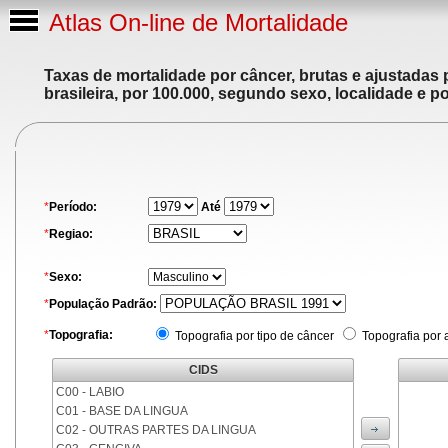
Atlas On-line de Mortalidade
Taxas de mortalidade por câncer, brutas e ajustadas
brasileira, por 100.000, segundo sexo, localidade e p
*
Período:
Até
*
Regiao:
*
Sexo:
*
População Padrão:
*
Topografia:
Topografia por tipo de câncer
Topografia por 
CIDS
C00 - LABIO
C01 - BASE DA LINGUA
C02 - OUTRAS PARTES DA LINGUA