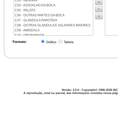
C03 - GENGIVA
C04 - ASSOALHO DA BOCA
C05 - PALATO
C06 - OUTRAS PARTES DA BOCA
C07 - GLANDULA PAROTIDA
C08 - OUTRAS GLANDULAS SALIVARES MAIORES
C09 - AMIGDALA
C10 - OROFARINGE
C11 - NASOFARINGE
*
Formato:
Gráfico
Tabela
C12 - SEIO PIRIFORME
C13 - HIPOFARINGE
C14 - LOCALIZACOES MAL DEFINIDAS DA FARINGE
C15 - ESOFAGO
C16 - ESTOMAGO
C17 - INTESTINO DELGADO
C18 - COLON
C19 - JUNCAO RETOSSIGMOIDE
C20 - RETO
Versão: 2.0.0 - Copyright© 1996-2026 INC
C21 - ANUS E CANAL ANAL
A reprodução, total ou parcial, das informações contidas nessa pági
C22 - FIGADO E VIAS BILIARES INTRA-HEPATICAS
C23 - VESICULA BILIAR
C24 - OUTRAS PARTES DAS VIAS BILIARES
C25 - PANCREAS
C26 - LOCALIZACOES MAL DEFINIDAS NO