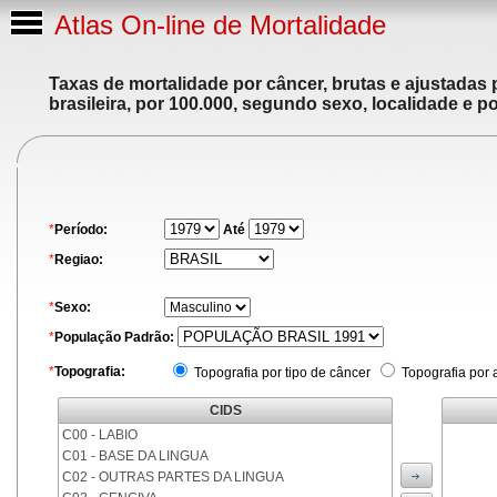
Atlas On-line de Mortalidade
Taxas de mortalidade por câncer, brutas e ajustadas
brasileira, por 100.000, segundo sexo, localidade e p
*
Período:
Até
*
Regiao:
*
Sexo:
*
População Padrão:
*
Topografia:
Topografia por tipo de câncer
Topografia por 
CIDS
C00 - LABIO
C01 - BASE DA LINGUA
C02 - OUTRAS PARTES DA LINGUA