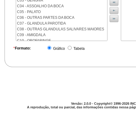
C03 - GENGIVA
C04 - ASSOALHO DA BOCA
C05 - PALATO
C06 - OUTRAS PARTES DA BOCA
C07 - GLANDULA PAROTIDA
C08 - OUTRAS GLANDULAS SALIVARES MAIORES
C09 - AMIGDALA
C10 - OROFARINGE
C11 - NASOFARINGE
*
Formato:
Gráfico
Tabela
C12 - SEIO PIRIFORME
C13 - HIPOFARINGE
C14 - LOCALIZACOES MAL DEFINIDAS DA FARINGE
C15 - ESOFAGO
C16 - ESTOMAGO
C17 - INTESTINO DELGADO
C18 - COLON
C19 - JUNCAO RETOSSIGMOIDE
C20 - RETO
Versão: 2.0.0 - Copyright© 1996-2026 INC
C21 - ANUS E CANAL ANAL
A reprodução, total ou parcial, das informações contidas nessa pági
C22 - FIGADO E VIAS BILIARES INTRA-HEPATICAS
C23 - VESICULA BILIAR
C24 - OUTRAS PARTES DAS VIAS BILIARES
C25 - PANCREAS
C26 - LOCALIZACOES MAL DEFINIDAS NO