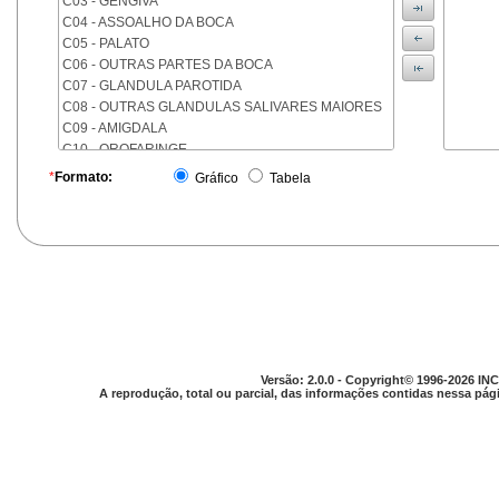
C03 - GENGIVA
C04 - ASSOALHO DA BOCA
C05 - PALATO
C06 - OUTRAS PARTES DA BOCA
C07 - GLANDULA PAROTIDA
C08 - OUTRAS GLANDULAS SALIVARES MAIORES
C09 - AMIGDALA
C10 - OROFARINGE
C11 - NASOFARINGE
*
Formato:
Gráfico
Tabela
C12 - SEIO PIRIFORME
C13 - HIPOFARINGE
C14 - LOCALIZACOES MAL DEFINIDAS DA FARINGE
C15 - ESOFAGO
C16 - ESTOMAGO
C17 - INTESTINO DELGADO
C18 - COLON
C19 - JUNCAO RETOSSIGMOIDE
C20 - RETO
Versão: 2.0.0 - Copyright© 1996-2026 INC
C21 - ANUS E CANAL ANAL
A reprodução, total ou parcial, das informações contidas nessa pági
C22 - FIGADO E VIAS BILIARES INTRA-HEPATICAS
C23 - VESICULA BILIAR
C24 - OUTRAS PARTES DAS VIAS BILIARES
C25 - PANCREAS
C26 - LOCALIZACOES MAL DEFINIDAS NO