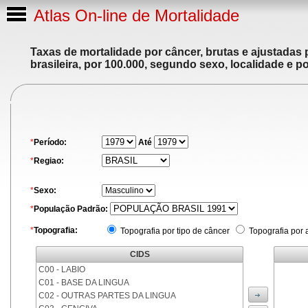
Atlas On-line de Mortalidade
Taxas de mortalidade por câncer, brutas e ajustadas
brasileira, por 100.000, segundo sexo, localidade e p
*
Período:
Até
*
Regiao:
*
Sexo:
*
População Padrão:
*
Topografia:
Topografia por tipo de câncer
Topografia por 
CIDS
C00 - LABIO
C01 - BASE DA LINGUA
C02 - OUTRAS PARTES DA LINGUA