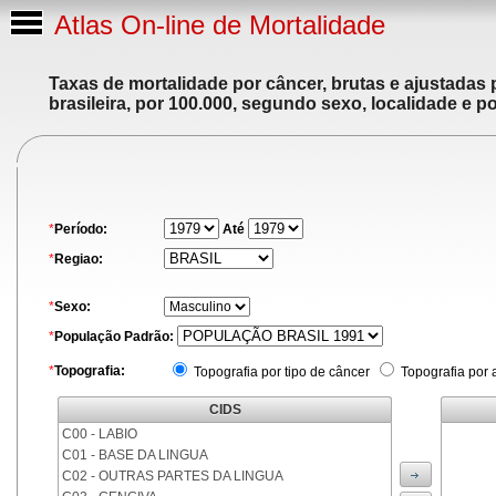
Atlas On-line de Mortalidade
Taxas de mortalidade por câncer, brutas e ajustadas
brasileira, por 100.000, segundo sexo, localidade e p
*
Período:
Até
*
Regiao:
*
Sexo:
*
População Padrão:
*
Topografia:
Topografia por tipo de câncer
Topografia por 
CIDS
C00 - LABIO
C01 - BASE DA LINGUA
C02 - OUTRAS PARTES DA LINGUA