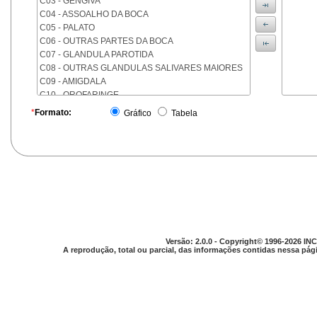
C03 - GENGIVA
C04 - ASSOALHO DA BOCA
C05 - PALATO
C06 - OUTRAS PARTES DA BOCA
C07 - GLANDULA PAROTIDA
C08 - OUTRAS GLANDULAS SALIVARES MAIORES
C09 - AMIGDALA
C10 - OROFARINGE
C11 - NASOFARINGE
*
Formato:
Gráfico
Tabela
C12 - SEIO PIRIFORME
C13 - HIPOFARINGE
C14 - LOCALIZACOES MAL DEFINIDAS DA FARINGE
C15 - ESOFAGO
C16 - ESTOMAGO
C17 - INTESTINO DELGADO
C18 - COLON
C19 - JUNCAO RETOSSIGMOIDE
C20 - RETO
Versão: 2.0.0 - Copyright© 1996-2026 INC
C21 - ANUS E CANAL ANAL
A reprodução, total ou parcial, das informações contidas nessa pági
C22 - FIGADO E VIAS BILIARES INTRA-HEPATICAS
C23 - VESICULA BILIAR
C24 - OUTRAS PARTES DAS VIAS BILIARES
C25 - PANCREAS
C26 - LOCALIZACOES MAL DEFINIDAS NO