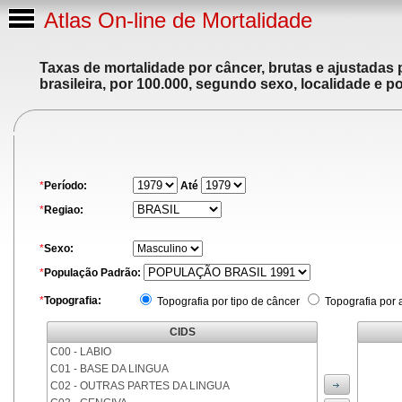
Atlas On-line de Mortalidade
Taxas de mortalidade por câncer, brutas e ajustadas
brasileira, por 100.000, segundo sexo, localidade e p
*
Período:
Até
*
Regiao:
*
Sexo:
*
População Padrão:
*
Topografia:
Topografia por tipo de câncer
Topografia por 
CIDS
C00 - LABIO
C01 - BASE DA LINGUA
C02 - OUTRAS PARTES DA LINGUA