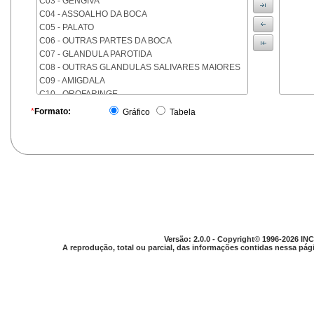
C03 - GENGIVA
C04 - ASSOALHO DA BOCA
C05 - PALATO
C06 - OUTRAS PARTES DA BOCA
C07 - GLANDULA PAROTIDA
C08 - OUTRAS GLANDULAS SALIVARES MAIORES
C09 - AMIGDALA
C10 - OROFARINGE
C11 - NASOFARINGE
*
Formato:
Gráfico
Tabela
C12 - SEIO PIRIFORME
C13 - HIPOFARINGE
C14 - LOCALIZACOES MAL DEFINIDAS DA FARINGE
C15 - ESOFAGO
C16 - ESTOMAGO
C17 - INTESTINO DELGADO
C18 - COLON
C19 - JUNCAO RETOSSIGMOIDE
C20 - RETO
Versão: 2.0.0 - Copyright© 1996-2026 INC
C21 - ANUS E CANAL ANAL
A reprodução, total ou parcial, das informações contidas nessa pági
C22 - FIGADO E VIAS BILIARES INTRA-HEPATICAS
C23 - VESICULA BILIAR
C24 - OUTRAS PARTES DAS VIAS BILIARES
C25 - PANCREAS
C26 - LOCALIZACOES MAL DEFINIDAS NO