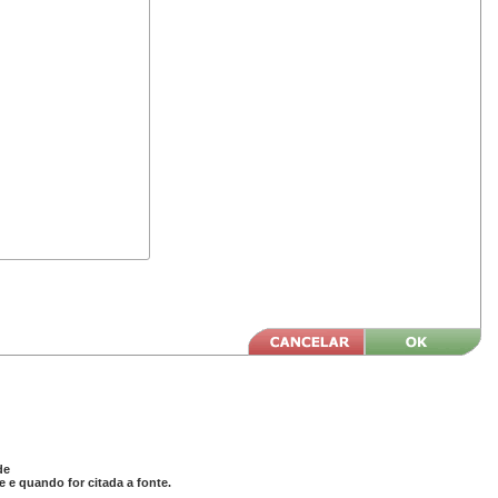
de
 e quando for citada a fonte.