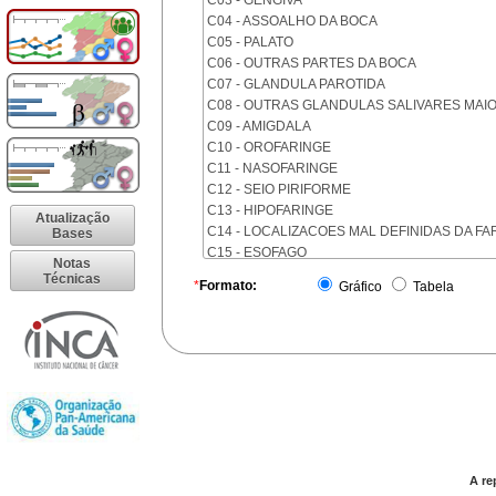
C03 - GENGIVA
C04 - ASSOALHO DA BOCA
C05 - PALATO
C06 - OUTRAS PARTES DA BOCA
C07 - GLANDULA PAROTIDA
C08 - OUTRAS GLANDULAS SALIVARES MAI
C09 - AMIGDALA
C10 - OROFARINGE
C11 - NASOFARINGE
C12 - SEIO PIRIFORME
C13 - HIPOFARINGE
Atualização
C14 - LOCALIZACOES MAL DEFINIDAS DA FA
Bases
C15 - ESOFAGO
Notas
C16 - ESTOMAGO
Técnicas
*
Formato:
Gráfico
Tabela
C17 - INTESTINO DELGADO
C18 - COLON
C19 - JUNCAO RETOSSIGMOIDE
C20 - RETO
C21 - ANUS E CANAL ANAL
C22 - FIGADO E VIAS BILIARES INTRA-HEPAT
C23 - VESICULA BILIAR
C24 - OUTRAS PARTES DAS VIAS BILIARES
C25 - PANCREAS
A re
C26 - LOCALIZACOES MAL DEFINIDAS NO A