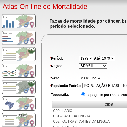
Atlas On-line de Mortalidade
Taxas de mortalidade por câncer, br
período selecionado.
*
Período:
Até
*
Regiao:
*
Sexo:
*
População Padrão:
*
Topografia:
Topografia por tipo de cân
CIDS
C00 - LABIO
C01 - BASE DA LINGUA
C02 - OUTRAS PARTES DA LINGUA