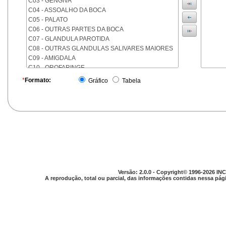
C03 - GENGIVA
C04 - ASSOALHO DA BOCA
C05 - PALATO
C06 - OUTRAS PARTES DA BOCA
C07 - GLANDULA PAROTIDA
C08 - OUTRAS GLANDULAS SALIVARES MAIORES
C09 - AMIGDALA
C10 - OROFARINGE
C11 - NASOFARINGE
*
Formato:
Gráfico
Tabela
C12 - SEIO PIRIFORME
C13 - HIPOFARINGE
C14 - LOCALIZACOES MAL DEFINIDAS DA FARINGE
C15 - ESOFAGO
C16 - ESTOMAGO
C17 - INTESTINO DELGADO
C18 - COLON
C19 - JUNCAO RETOSSIGMOIDE
C20 - RETO
Versão: 2.0.0 - Copyright© 1996-2026 INC
C21 - ANUS E CANAL ANAL
A reprodução, total ou parcial, das informações contidas nessa pági
C22 - FIGADO E VIAS BILIARES INTRA-HEPATICAS
C23 - VESICULA BILIAR
C24 - OUTRAS PARTES DAS VIAS BILIARES
C25 - PANCREAS
C26 - LOCALIZACOES MAL DEFINIDAS NO