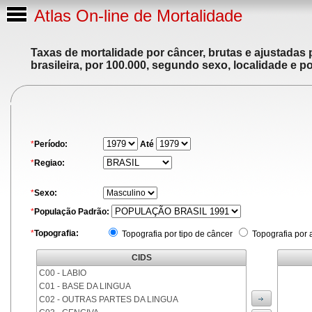
Atlas On-line de Mortalidade
Taxas de mortalidade por câncer, brutas e ajustadas
brasileira, por 100.000, segundo sexo, localidade e p
*
Período:
Até
*
Regiao:
*
Sexo:
*
População Padrão:
*
Topografia:
Topografia por tipo de câncer
Topografia por 
CIDS
C00 - LABIO
C01 - BASE DA LINGUA
C02 - OUTRAS PARTES DA LINGUA