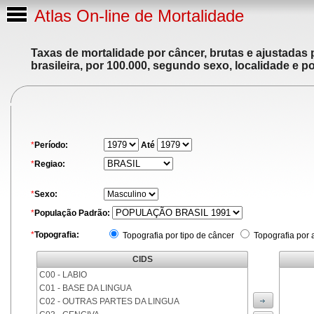
Atlas On-line de Mortalidade
Taxas de mortalidade por câncer, brutas e ajustadas
brasileira, por 100.000, segundo sexo, localidade e p
*
Período:
Até
*
Regiao:
*
Sexo:
*
População Padrão:
*
Topografia:
Topografia por tipo de câncer
Topografia por 
CIDS
C00 - LABIO
C01 - BASE DA LINGUA
C02 - OUTRAS PARTES DA LINGUA