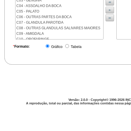
C03 - GENGIVA
C04 - ASSOALHO DA BOCA
C05 - PALATO
C06 - OUTRAS PARTES DA BOCA
C07 - GLANDULA PAROTIDA
C08 - OUTRAS GLANDULAS SALIVARES MAIORES
C09 - AMIGDALA
C10 - OROFARINGE
C11 - NASOFARINGE
*
Formato:
Gráfico
Tabela
C12 - SEIO PIRIFORME
C13 - HIPOFARINGE
C14 - LOCALIZACOES MAL DEFINIDAS DA FARINGE
C15 - ESOFAGO
C16 - ESTOMAGO
C17 - INTESTINO DELGADO
C18 - COLON
C19 - JUNCAO RETOSSIGMOIDE
C20 - RETO
Versão: 2.0.0 - Copyright© 1996-2026 INC
C21 - ANUS E CANAL ANAL
A reprodução, total ou parcial, das informações contidas nessa pági
C22 - FIGADO E VIAS BILIARES INTRA-HEPATICAS
C23 - VESICULA BILIAR
C24 - OUTRAS PARTES DAS VIAS BILIARES
C25 - PANCREAS
C26 - LOCALIZACOES MAL DEFINIDAS NO