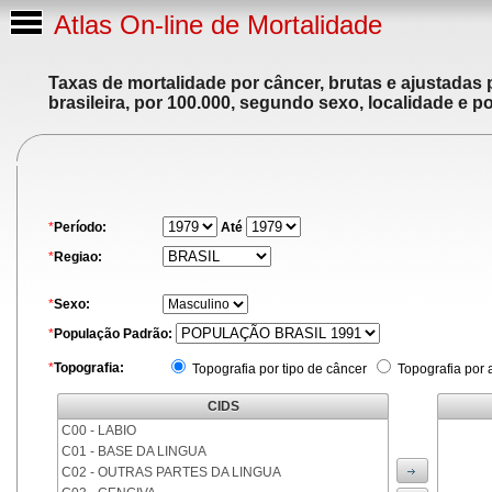
Atlas On-line de Mortalidade
Taxas de mortalidade por câncer, brutas e ajustadas
brasileira, por 100.000, segundo sexo, localidade e p
*
Período:
Até
*
Regiao:
*
Sexo:
*
População Padrão:
*
Topografia:
Topografia por tipo de câncer
Topografia por 
CIDS
C00 - LABIO
C01 - BASE DA LINGUA
C02 - OUTRAS PARTES DA LINGUA