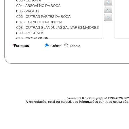
C03 - GENGIVA
C04 - ASSOALHO DA BOCA
C05 - PALATO
C06 - OUTRAS PARTES DA BOCA
C07 - GLANDULA PAROTIDA
C08 - OUTRAS GLANDULAS SALIVARES MAIORES
C09 - AMIGDALA
C10 - OROFARINGE
C11 - NASOFARINGE
*
Formato:
Gráfico
Tabela
C12 - SEIO PIRIFORME
C13 - HIPOFARINGE
C14 - LOCALIZACOES MAL DEFINIDAS DA FARINGE
C15 - ESOFAGO
C16 - ESTOMAGO
C17 - INTESTINO DELGADO
C18 - COLON
C19 - JUNCAO RETOSSIGMOIDE
C20 - RETO
Versão: 2.0.0 - Copyright© 1996-2026 INC
C21 - ANUS E CANAL ANAL
A reprodução, total ou parcial, das informações contidas nessa pági
C22 - FIGADO E VIAS BILIARES INTRA-HEPATICAS
C23 - VESICULA BILIAR
C24 - OUTRAS PARTES DAS VIAS BILIARES
C25 - PANCREAS
C26 - LOCALIZACOES MAL DEFINIDAS NO